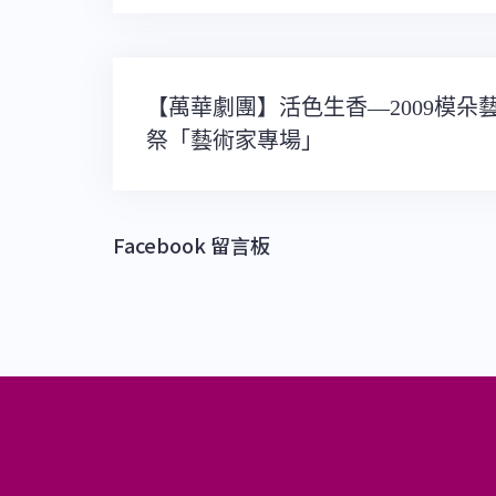
文
【萬華劇團】活色生香—2009模朵
章
祭「藝術家專場」
導
覽
Facebook 留言板