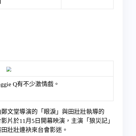
】
gie Q有不少激情戲。
將由鄭文堂導演的「眼淚」與田壯壯執導的
影片於11月5日開幕映演，主演「狼災記」
演田壯壯連袂來台會影迷。