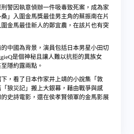
深刑警因執意偵辦一件吸毒致死案，成為家
多桑」入圍金馬獎最佳男主角的蔡振南在片
入圍金馬最佳新人的鄭宜農，在該片也有突
前的中國為背景，演員包括日本男星小田切
aggieQ是個神秘且讓人難以抗拒的異族女
甚至隱約露兩點。
紹下，看了日本作家井上靖的小說集「敦
篇「狼災記」搬上大銀幕，藉由戰爭與感
幻的史詩電影，還在侯孝賢領軍的金馬影展