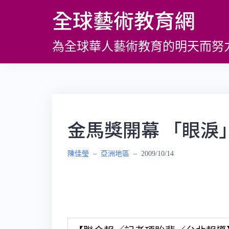
跳
全球藝術教育網
至
主
為全球華人藝術教育的明天而努
要
內
容
金馬獎開幕 「眼淚
陳佳瑩
–
亞洲地區
–
2009/10/14