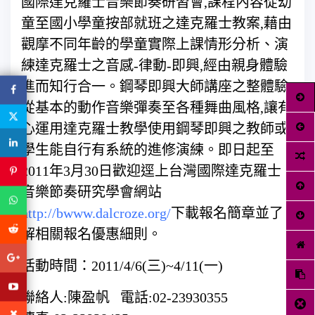
國際達克羅士音樂節奏研習會,課程內容從幼
童至國小學童按部就班之達克羅士教案,藉由
觀摩不同年齡的學童實際上課情形分析、演
練達克羅士之音感-律動-即興,經由親身體驗
進而知行合一。鋼琴即興大師講座之整體驗
從基本的動作音樂彈奏至各種舞曲風格,讓有
心運用達克羅士教學使用鋼琴即興之教師或
學生能自行有系統的進修演練。即日起至
2011年3月30日歡迎逕上台灣國際達克羅士
音樂節奏研究學會網站
http://bwww.dalcroze.org/
下載報名簡章並了
解相關報名優惠細則。
活動時間：2011/4/6(三)~4/11(一)
聯絡人:陳盈帆 電話:02-23930355