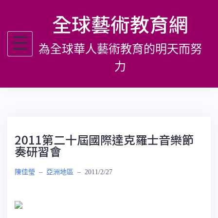
跳
全球藝術教育網
至
主
為全球華人藝術教育的明天而努
要
內
力
容
2011第二十屆國際達克羅士音樂節
奏研習會
陳佳瑩
–
亞洲地區
–
2011/2/27