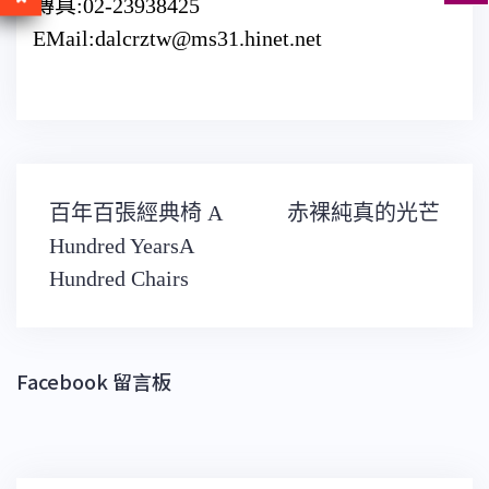
傳真:02-23938425
EMail:dalcrztw@ms31.hinet.net
文
百年百張經典椅 A
赤裸純真的光芒
章
導
Hundred YearsA
覽
Hundred Chairs
Facebook 留言板