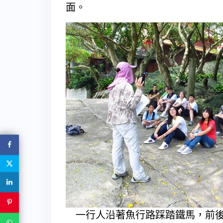
面。
一行人沿著魚行路踩踏鐵馬，前後