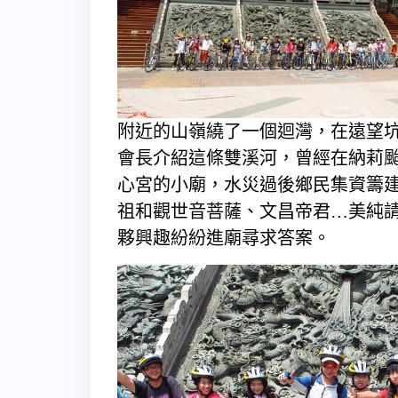
附近的山嶺繞了一個迴灣，在遠望
會長介紹這條雙溪河，曾經在納莉
心宮的小廟，水災過後鄉民集資籌
祖和觀世音菩薩、文昌帝君…美純
夥興趣紛紛進廟尋求答案。