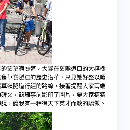
的舊草嶺隧道，大夥在舊隧道口的大榕樹
這舊草嶺隧道的歷史沿革，只見她好整以暇
舊草嶺隧道行經的路線，接著提醒大家兩端
的碑文，懿珊事前影印了圖片，要大家猜猜
解說，讓我有一種得天下英才而教的驕傲。