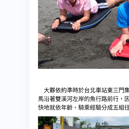
大夥依約準時於台北車站東三門集
馬沿著雙溪河左岸的魚行路前行，
快地就依年齡、騎乘經驗分成五組