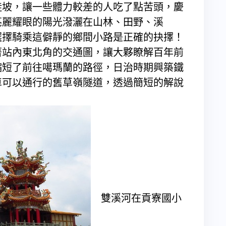
陡坡，讓一些體力較差的人吃了點苦頭，慶
亮麗耀眼的陽光潑灑在山林、田野、溪
選擇騎乘這僻靜的鄉間小路是正確的抉擇！
站內東北角的交通圖，讓大夥瞭解百年前
縮短了前往噶瑪蘭的路徑，日治時期興築鐵
車可以通行的舊草嶺隧道，透過簡短的解說
雙溪河在貢寮國小