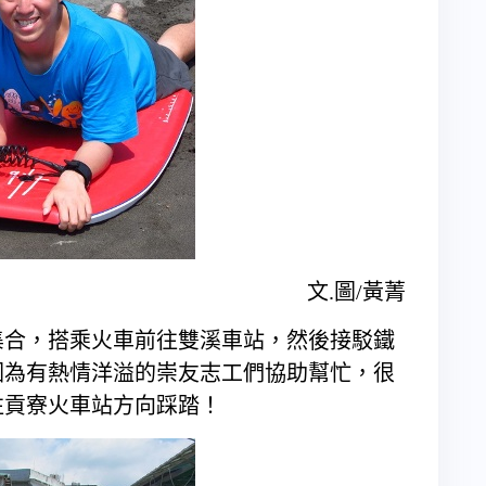
文.圖/黃菁
合，搭乘火車前往雙溪車站，然後接駁鐵
因為有熱情洋溢的崇友志工們協助幫忙，很
往貢寮火車站方向踩踏！