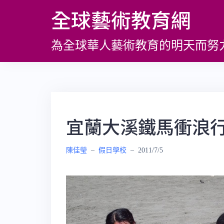
跳
全球藝術教育網
至
主
為全球華人藝術教育的明天而努
要
內
容
宜蘭大溪鐵馬衝浪
陳佳瑩
–
假日學校
–
2011/7/5