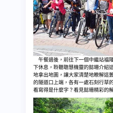
午餐過後，前往下一個中繼站福隆
下休息，聆聽聰慧機靈的懿珊介紹
地拿出地圖，讓大家清楚地瞭解這
的隧道口上端，各有一處石刻行草
看寫得是什麼字？看見懿珊精彩的