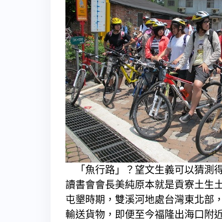
「魚行路」？望文生義可以猜測得
讀書會會長美純原本就是貢寮土生
屯墾時期，雙溪河地處台灣東北部
輸送貨物，即便至今福隆出海口附