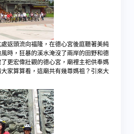
坑處返頭流向福隆，在德心宮後庭聽著美純
颱風時，狂暴的溪水淹沒了兩岸的田野和德
建了更宏偉壯觀的德心宮，廟裡主祀供奉媽
請大家算算看，這廟共有幾尊媽祖？引來大