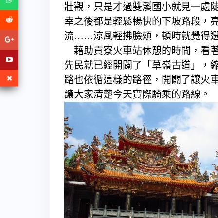
壯觀，只是才過雙溪國小就見一處
幸之後都是輕鬆暢快的下坡路段，
流……涼風輕拂臉頰，頓時就覺得
藉助貢寮火車站休憩的時間，看著
先民就已經開闢了「草嶺古道」，
路也依循這樣的路徑，開闢了讓火
讓大家清楚今天實際騎乘的路線。