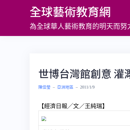
跳
全球藝術教育網
至
主
為全球華人藝術教育的明天而努
要
內
容
世博台灣館創意 灌
陳佳瑩
–
亞洲地區
–
2011/1/9
【經濟日報╱文／王純瑞】