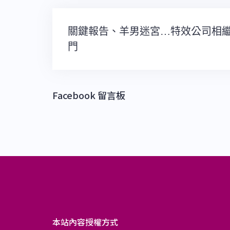
文
關鍵報告、羊男迷宮…特效公司相
章
門
導
覽
Facebook 留言板
本站內容授權方式