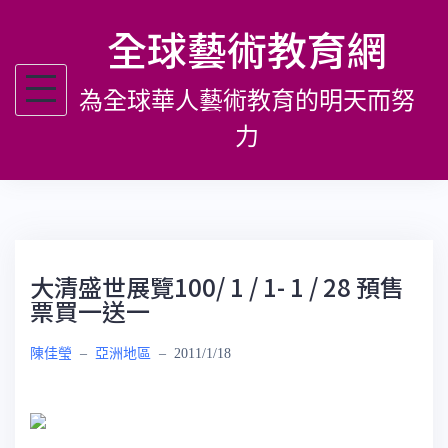
跳
全球藝術教育網
至
主
為全球華人藝術教育的明天而努
要
內
力
容
大清盛世展覽100/ 1 / 1- 1 / 28 預售
票買一送一
陳佳瑩
–
亞洲地區
–
2011/1/18