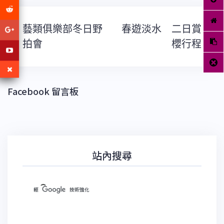
文
藝類俱樂部冬日野
春遊淡水 二日賞
章
導
拍會
櫻行程
覽
Facebook 留言板
站內搜尋