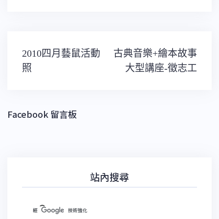
文
2010四月藝鼠活動
古典音樂+繪本故事
章
導
照
大型講座-徵志工
覽
Facebook 留言板
站內搜尋