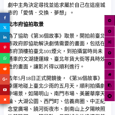
劇中主角決定尋找並追求屬於自己在這座城
市的「愛情．交換．夢想」。
北市府協拍取景
為了協助《第36個故事》取景，開拍前臺北
市政府即協助解決劇情需要的畫面，包括在
市府頂樓拍臺北101煙火，到拍攝當時尚未
通車的文湖捷運線、臺北年貨大街等具時效
性的畫面，讓影片得以順利進行。
去年5月18日正式開鏡後，《第36個故事》
幸運地碰上臺北少雨的五月天，順利拍攝劇
中場景，如陽明山、南門市場、美麗華摩天
輪、大湖公園、西門町、信義商圈、中正紀
念堂廣場、饒河街夜市、劍南山上夕陽映照