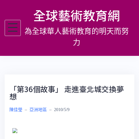
跳
全球藝術教育網
至
主
為全球華人藝術教育的明天而努
要
內
力
容
「第36個故事」 走進臺北城交換夢
想
陳佳瑩
–
亞洲地區
–
2010/5/9