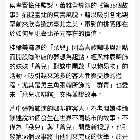
侯孝賢擔任監製，蕭雅全導演的《第36個故
事》捕捉臺北的真實風貌，藉以吸引各地觀
眾前來欣賞造訪臺北之美，電影的挑戰即在
於如何呈現臺北多元存在的價值。
桂綸美飾演的「朵兒」因為喜歡咖啡與甜點
而開設咖啡店的夢想為起點，經與林辰晞飾
的妹妹「薔兒」對談中開啟「以物易物」的
活動，吸引越來越多的客人參與交換的過
程，尤其是男主角張翰所飾的「群青」也愛
來「朵兒咖啡館」交換並說故事。
片中張翰飾演的咖啡館客人，為老闆娘桂綸
鎂述說35個發生在世界不同城市的故事，不
僅為「朵兒」與「薔兒」開啟新視野，也引
發第36個故事將由他們來完成的伏筆，於是