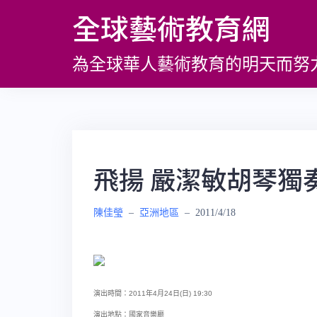
跳
全球藝術教育網
至
主
為全球華人藝術教育的明天而努
要
內
容
飛揚 嚴潔敏胡琴獨
陳佳瑩
–
亞洲地區
–
2011/4/18
演出時間：2011年4月24日(日) 19:30
演出地點：國家音樂廳