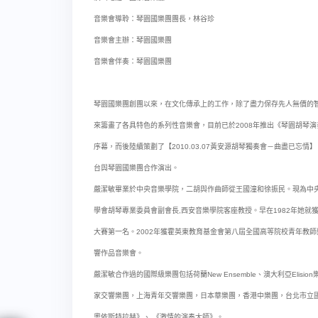
音樂會導聆：琴園國樂團團長，林谷珍
音樂會主辦：琴園國樂團
音樂會伴奏：琴園國樂團
琴園國樂團創團以來，在文化傳承上的工作，除了盡力保存先人無價的
來籌畫了各具特色的系列性音樂會，目前已於2008年推出《琴園胡琴演奏
序幕，而後陸續策劃了【2010.03.07黃安源胡琴獨奏會－曲盡已忘情
台與琴園國樂團合作演出。
嚴潔敏畢業於中央音樂學院，二胡與作曲師從王國潼和徐振民。現為中
學會胡琴專業委員會副會長,西安音樂學院客座教授。早在1982年她就
大賽第一名。2002年獲霍英東教育基金會第八屆全國高等院校青年教師
響作品音樂會。
嚴潔敏合作過的國際級樂團包括荷蘭New Ensemble、澳大利亞El
家交響樂團，上海青年交響樂團，日本華樂團，香港中樂團，台北市立國樂團
奧依斯特拉赫》、 《激情的演奏大師》。