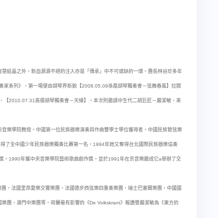
智慧結晶之外，新血源源不絕的注入亦是「傳承」中不可或缺的一環。團長林谷珍多年
家系列》，第一場便由胡琴界新銳【2008.05.09孫凰胡琴獨奏會－弦舞春風】拉開
】、【2010.07.31高揚胡琴獨奏會－天緣】，本次則邀請中生代二胡巨匠－嚴潔敏，來
央音樂學院教授。中國第一位民族器樂演奏與作曲雙學士學位獲得者。中國民族管弦樂
獲得了全中國少年民族器樂獨奏比賽第一名，1994年她又奪得台北國際民族器樂協奏
獎。1990年獲中央音樂學院藝術歌曲創作獎。並於1991年在京音樂廳成它a舉辦了交
ision樂團，法國里昂愛樂交響樂團，法國德步西弦樂四重奏樂團，瑞士巴塞爾樂團，中國國
，澳門中樂團等。荷蘭最有影響的《De Volkskrant》報讚譽嚴潔敏為《東方的