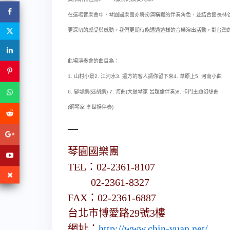
在這場音樂會中，琴園國樂團亦將扮演稱職的伴奏角色，並結合團長林
更深切的感受與感動。我們更期待能透過這樣的音樂演出活動，對台灣
此場演奏會的曲目為：
1. 山村小景2. 江河水3. 遠方的客人請你留下來4. 草原上5. 河南小曲
6. 郿鄠調(迷胡調) 7. 河曲(大提琴家 呂超倫伴奏)8. 卡門主題幻想曲
(鋼琴家 李世揚伴奏)
—
琴園國樂團
TEL：02-2361-8107
02-2361-8327
FAX：02-2361-6887
台北市博愛路29號3樓
網址：
http://www.chin-yuan.net/