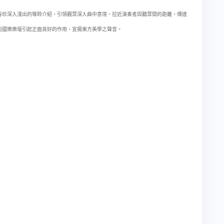
谷珍深入淺出的導聆介紹，引領觀眾深入曲中意境，拉近演奏者與聽眾間的距離，傳達
的國樂樂壇引起正面良好的作用、宣揚東方美學之聲音。