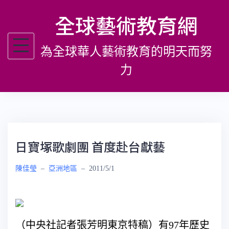
跳
全球藝術教育網
至
主
為全球華人藝術教育的明天而努
要
內
力
容
日寶塚歌劇團 首度赴台獻藝
陳佳瑩
–
亞洲地區
–
2011/5/1
（中央社記者張芳明東京特稿）有97年歷史