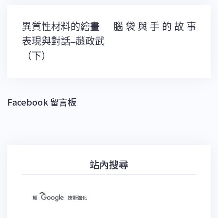
文
異質性材料的繪畫
腦 袋 與 手 的 故 事
章
導
表現與對話–趙政武
覽
（下）
Facebook 留言板
站內搜尋