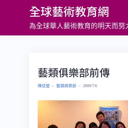
跳
全球藝術教育網
至
主
為全球華人藝術教育的明天而努
要
內
容
藝類俱樂部前傳
陳佳瑩
–
藝類俱樂部
–
2009/7/6