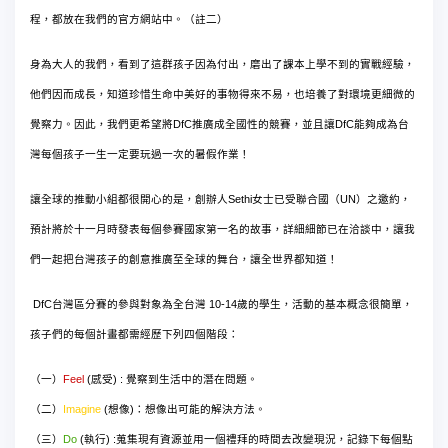
程，都放在我們的官方網站中。（註二）
身為大人的我們，看到了這群孩子因為付出，磨出了課本上學不到的實戰經驗，
他們因而成長，知道珍惜生命中美好的事物得來不易，也培養了對環境更細微的
DfC
DfC
覺察力。因此，我們更希望將
推廣成全國性的競賽，並且讓
能夠成為台
灣每個孩子一生一定要玩過一次的暑假作業！
Sethi
UN
讓全球的推動小組都很開心的是，創辦人
女士已受聯合國（
）之邀約，
預計將於十一月時發表每個參賽國家第一名的故事，詳細細節已在洽談中，讓我
們一起把台灣孩子的創意推廣至全球的舞台，讓全世界都知道！
DfC
10-14
台灣區分賽的參與對象為全台灣
歲的學生，活動的基本概念很簡單，
孩子們的每個計畫都需經歷下列四個階段：
Feel
(
) :
（一）
感受
覺察到生活中的潛在問題。
Imagine
(
)
（二）
想像
：想像出可能的解決方法。
Do
(
) :
（三）
執行
蒐集現有資源並用一個禮拜的時間去改變現況，記錄下每個點