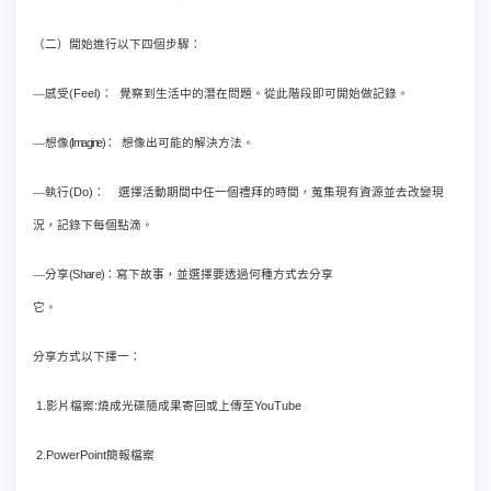
（二）開始進行以下四個步驟：
(Feel)
—
感受
：
覺察到生活中的潛在問題。從此階段即可開始做記錄。
(Imagine)
—
想像
：
想像出可能的解決方法。
(Do)
—
執行
：
選擇活動期間中任一個禮拜的時間，蒐集現有資源並去改變現
況，記錄下每個點滴。
(Share)
—
分享
：
寫下故事，並選擇要透過何種方式去分享
它。
分享方式以下擇一：
1.
:
YouTube
影片檔案
燒成光碟隨成果寄回或上傳至
2.PowerPoint
簡報檔案