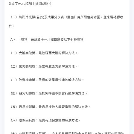
3.
word
文字
檔加上插圖或照片
(
)
（三）將影片光碟
若有
及成果分享表（雙面）用所附信封寄回，並來電確認收
件。
六、
獎項：預計於十一月擇日頒發以下七種獎項：
（一）大膽突破獎：最放肆而大膽的解決方法。
（二）感天動地獎：最富有感染力的解決方法。
（
三）改變神速獎：改變的效果最快速的解決方法。
（四）薪火相傳獎：最能夠持續不斷實行的解決方法。
（五）最易複製獎：最容易被他人學習複製的解決方法。
（六）環保尖兵獎：最具有環保意識的解決方法。
（七）台灣製造獎（首獎）：令人印象最深刻的全方位解決方法。獲得此獎項的