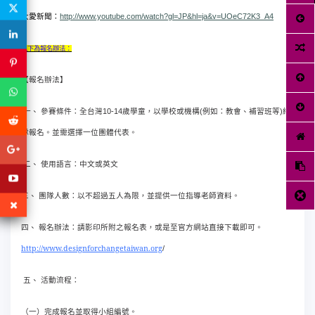
大愛新聞：
http://www.youtube.com/watch?gl=JP&hl=ja&v=UOeC72K3_A4
以下為報名辦法：
【報名辦法】
10-14
(
)
一、
參賽條件：全台灣
歲學童，以學校或機構
例如：教會、補習班等
組
隊報名。並需選擇一位團體代表。
二、
使用語言：中文或英文
三、
團隊人數：以不超過五人為限，並提供一位指導老師資料。
四、
報名辦法：請影印所附之報名表，或是至官方網站直接下載即可。
http://www.designforchangetaiwan.org
/
五、
活動流程：
（一）完成報名並取得小組編號。