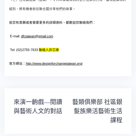
組別，將有機會前往聯合國分享他們的故事。
若您有意願或者需要更多的詳細資料，都歡迎您聯絡我們：
E-mail:
dfctaiwan@gmail.com
聯絡人許芯瑋
Tel: (02)2755-7633
官方網站：
http://www.designforchangetaiwan.org/
文
來演一齣戲—閱讀
藝類俱樂部 社區銀
章
導
與藝術人文的對話
髮族樂活藝術生活
覽
課程