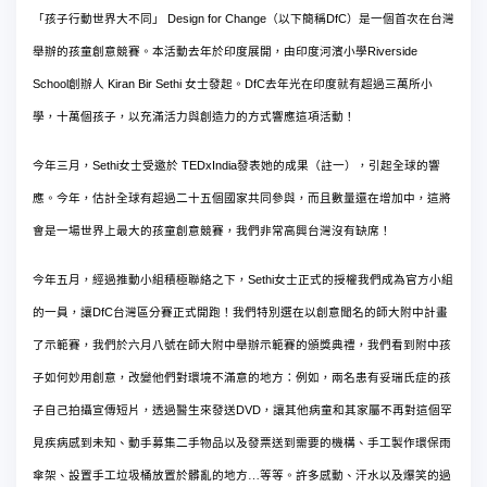
Design for Change
DfC
「孩子行動世界大不同」
（以下簡稱
）是一個首次在台灣
Riverside
舉辦的孩童創意競賽。本活動去年於印度展開，由印度河濱小學
School
Kiran Bir Sethi
DfC
創辦人
女士發起。
去年光在印度就有超過三萬所小
學，十萬個孩子，以充滿活力與創造力的方式響應這項活動！
Sethi
TEDxIndia
今年三月，
女士受邀於
發表她的成果（註一），引起全球的響
應。今年，估計全球有超過二十五個國家共同參與，而且數量還在增加中，這將
會是一場世界上最大的孩童創意競賽，我們非常高興台灣沒有缺席！
Sethi
今年五月，經過推動小組積極聯絡之下，
女士正式的授權我們成為官方小組
DfC
的一員，讓
台灣區分賽正式開跑！我們特別選在以創意聞名的師大附中計畫
了示範賽，我們於六月八號在師大附中舉辦示範賽的頒獎典禮，我們看到附中孩
子如何妙用創意，改變他們對環境不滿意的地方：例如，兩名患有妥瑞氏症的孩
DVD
子自己拍攝宣傳短片，透過醫生來發送
，讓其他病童和其家屬不再對這個罕
見疾病感到未知、動手募集二手物品以及發票送到需要的機構、手工製作環保雨
傘架、設置手工垃圾桶放置於髒亂的地方
…
等等。許多感動、汗水以及爆笑的過