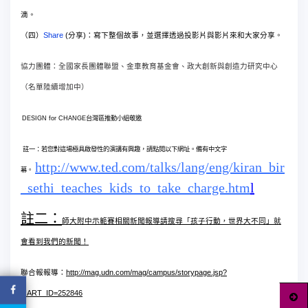
滴。
Share
(
)
（四）
分享
：寫下整個故事，並選擇透過投影片與影片來和大家分享。
協力團體：全國家長團體聯盟、金車教育基金會、政大創新與創造力研究中心
（名單陸續增加中）
DESIGN for CHANGE
台灣區推動小組敬邀
註一：若您對這場極具啟發性的演講有興趣，請點閱以下網址。備有中文字
http://www.ted.com/talks/lang/eng/kiran_bir
幕。
_sethi_teaches_kids_to_take_charge.htm
l
註二：
師大附中示範賽相關新聞報導請搜尋「孩子行動，世界大不同」就
會看到我們的新聞！
聯合報報導：
http://mag.udn.com/mag/campus/storypage.jsp?
f_ART_ID=252846