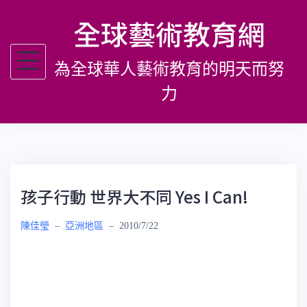
跳
全球藝術教育網
至
主
為全球華人藝術教育的明天而努
要
內
力
容
孩子行動 世界大不同 Yes I Can!
陳佳瑩
–
亞洲地區
–
2010/7/22