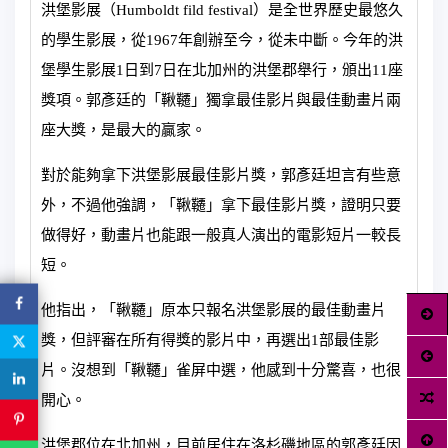
洪堡影展（Humboldt fild festival）是全世界歷史最悠久
的學生影展，從1967年創辦至今，從未中斷。今年的洪
堡學生影展1日到7日在北加州的洪堡郡舉行，頒出11座
獎項。郭彥廷的「鞦韆」獨拿最佳影片與最佳動畫片兩
座大獎，是最大的贏家。
對於能夠拿下洪堡影展最佳影片獎，郭彥廷坦言有些意
外，不過他強調，「鞦韆」拿下最佳影片獎，證明只要
做得好，動畫片也能跟一般真人演出的電影短片一較長
短。
他指出，「鞦韆」原本只報名洪堡影展的最佳動畫片
獎，但評審在所有得獎的影片中，再選出1部最佳影
片。沒想到「鞦韆」雀屏中選，他感到十分驚喜，也很
開心。
洪堡郡位在北加州，目前居住在洛杉磯地區的郭彥廷因