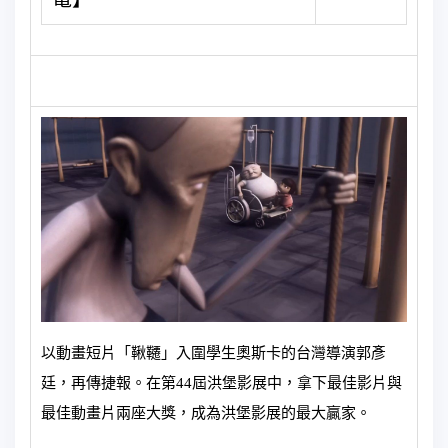
以動畫短片「鞦韆」入圍學生奧斯卡的台灣導演郭彥
廷，再傳捷報。在第44屆洪堡影展中，拿下最佳影片與
最佳動畫片兩座大獎，成為洪堡影展的最大贏家。