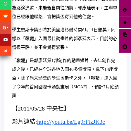
為路途遙遠，未能親自前往領獎。郭彥廷表示，主辦單
位已經跟他聯絡，會把獎盃寄到他的住處。
學生奧斯卡獎即將於美國洛杉磯時間6月11日頒獎，同
樣以「鞦韆」入圍最佳動畫片的郭彥廷表示，目前的心
情很平靜，並不會覺得緊張。
「鞦韆」是郭彥廷第1部創作的動畫短片，去年創作完
成之後，已經在全球各地入圍40多個獎項，拿下14座獎
盃。除了尚未頒獎的學生奧斯卡之外，「鞦韆」還入圍
了今年的首爾國際卡通動畫展（SICAF），預計7月底頒
獎。
【2011/05/28 中央社】
影片連結:
http://youtu.be/Lg9rFtzJK3c