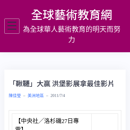
跳
全球藝術教育網
至
主
為全球華人藝術教育的明天而努
要
內
力
容
「鞦韆」大贏 洪堡影展拿最佳影片
陳佳瑩
–
美洲地區
–
2011/7/4
【中央社╱洛杉磯27日專
電】