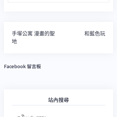
文
手塚公寓 漫畫的聖
和藍色玩
章
導
地
覽
Facebook 留言板
站內搜尋