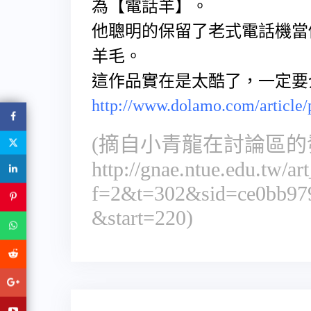
為【電話羊】。
他聰明的保留了老式電話機當
羊毛。
這作品實在是太酷了，一定要
http://www.dolamo.com/article/
(摘自小青龍在討論區的
http://gnae.ntue.edu.tw/a
f=2&t=302&sid=ce0bb97
&start=220
)