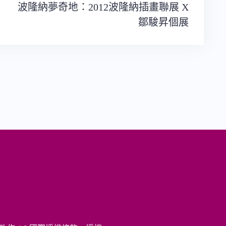
波隆納夢奇地：2012波隆納插畫聯展 X
鄒駿昇個展