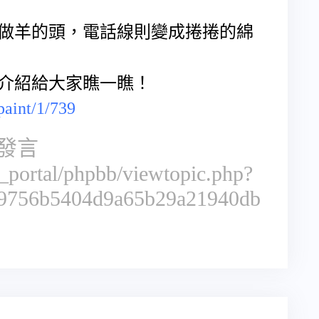
做羊的頭，電話線則變成捲捲的綿
介紹給大家瞧一瞧！
paint/1/739
發言
rt_portal/phpbb/viewtopic.php?
9756b5404d9a65b29a21940db