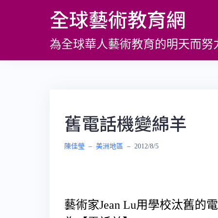
跳
全球藝術教育網
至
主
為全球華人藝術教育的明天而努
要
內
容
舊電話機變綿羊
陳佳瑩
–
美洲地區
–
2012/8/5
藝術家Jean Lu用學校汰