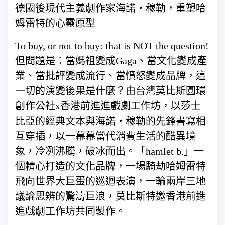
德國後現代主義劇作家海諾‧穆勒，重塑哈
姆雷特的心靈原型
To buy, or not to buy: that is NOT the question!
但問題是：當媽祖變成Gaga、當文化變成產
業、當批評變成流行、當憤怒變成品牌，這
一切的演變後果是什麼？由台灣莫比斯圓環
創作公社x香港前進進戲劇工作坊，以莎士
比亞的經典文本與海諾‧穆勒的先鋒書寫相
互穿插，以一幕幕當代消費生活的酷異境
象，冷冽沸騰，破冰而出。「hamlet b.」一
個精心打造的文化品牌，一場騎劫哈姆雷特
飛向世界大巨蛋的巡迴表演，一輪兩岸三地
議論思辨的驚濤巨浪，莫比斯特邀香港前進
進戲劇工作坊共同製作。