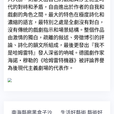
代的對峙和矛盾，自由進出於作者的自我和
戲劇的角色之間。最大的特色在極度詩化和
濃縮的語言，最特別之處是全劇沒有對白，
沒有傳統的戲劇指示和場景結構。整個作品
由激情的獨白，疏離的敍述、旁徵博引的評
論、詩化的韻文所組成，最後更發出『我不
是哈姆雷特』發人深省的吶喊。德國劇作家
海諾‧穆勒的《哈姆雷特機器》被評論界譽
為後現代主義劇場的代表作。
文
南海藝廊黑盒子沙
生活好藝術 藝術好