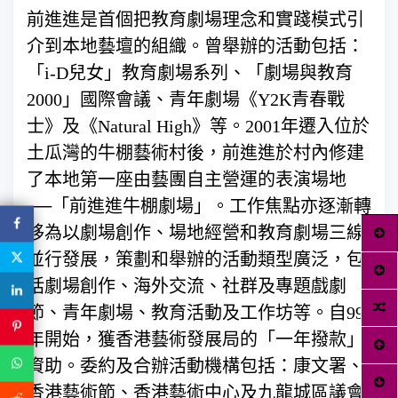
前進進是首個把教育劇場理念和實踐模式引
介到本地藝壇的組織。曾舉辦的活動包括：
「i-D兒女」教育劇場系列、「劇場與教育
2000」國際會議、青年劇場《Y2K青春戰
士》及《Natural High》等。2001年遷入位於
土瓜灣的牛棚藝術村後，前進進於村內修建
了本地第一座由藝團自主營運的表演場地
──「前進進牛棚劇場」。工作焦點亦逐漸轉
移為以劇場創作、場地經營和教育劇場三線
並行發展，策劃和舉辦的活動類型廣泛，包
括劇場創作、海外交流、社群及專題戲劇
節、青年劇場、教育活動及工作坊等。自99
年開始，獲香港藝術發展局的「一年撥款」
資助。委約及合辦活動機構包括：康文署、
香港藝術節、香港藝術中心及九龍城區議會