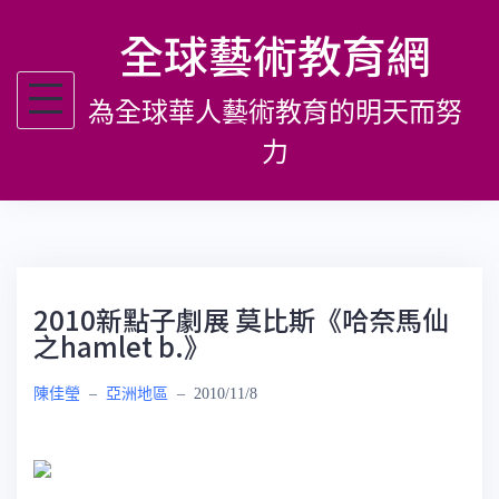
跳
全球藝術教育網
至
主
為全球華人藝術教育的明天而努
要
內
力
容
2010新點子劇展 莫比斯《哈奈馬仙
之hamlet b.》
陳佳瑩
–
亞洲地區
–
2010/11/8