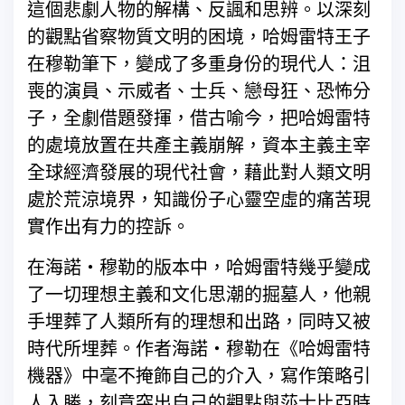
這個悲劇人物的解構、反諷和思辨。以深刻
的觀點省察物質文明的困境，哈姆雷特王子
在穆勒筆下，變成了多重身份的現代人：沮
喪的演員、示威者、士兵、戀母狂、恐怖分
子，全劇借題發揮，借古喻今，把哈姆雷特
的處境放置在共產主義崩解，資本主義主宰
全球經濟發展的現代社會，藉此對人類文明
處於荒涼境界，知識份子心靈空虛的痛苦現
實作出有力的控訴。
在海諾‧穆勒的版本中，哈姆雷特幾乎變成
了一切理想主義和文化思潮的掘墓人，他親
手埋葬了人類所有的理想和出路，同時又被
時代所埋葬。作者海諾‧穆勒在《哈姆雷特
機器》中毫不掩飾自己的介入，寫作策略引
人入勝，刻意突出自己的觀點與莎士比亞時