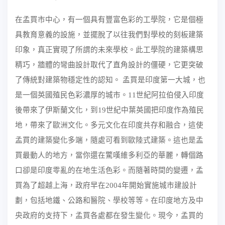
在孟買市中心，有一個具有豐富色彩的工學院，它是個極
具教育意義的設施，並擺脫了以往我們對學校的刻板建築
印象，真正實現了所謂的未來學校。此工學院的建築構思
精巧，牆體的彎曲設計取代了直角設計的僵硬，它更突破
了傳統對建築物穩定性的認知。
孟買是印度第一大城，也
是一個英國殖民色彩濃厚的城市。
11
世紀阿拉伯侵入印度
後帶來了伊斯蘭文化，到
19
世紀中葉英國把印度作為殖民
地，帶來了歐洲文化。多元文化在印度共存和融合，這使
孟買的建築變化多端，隨處可看到歐陸式建築。這也是孟
買最動人的地方，當你還在驚嘆維多利亞的華麗，轉個路
口卻是印度零亂的在地生活色彩。而隨著時間的變遷，孟
買為了超越上海，政府早在
2004
年開始實施城市建設計
劃，包括地鐵、公路和醫院、學校等等。在印度地方及中
央政府的支持下，孟買各處都在發生變化。現今，孟買的