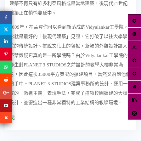
建築不再只有維多利亞風格或是當地建築，後現代
21
世紀
建築正在悄悄蔓延中。
2009
年，在孟買你可以看到新落成的
Vidyalankar
工學院，
它就是最好的「後現代建築」見證，它打破了以往大學學
院的傳統設計、擺脫文化上的包袱，新穎的外觀設計讓人
不禁懷疑它真的是一所學院嗎？由於
Vidyalankar
工學院的
師生對
PLANET 3 STUDIOS
之前設計的教學大樓非常滿
意，因此這次
35000
平方英呎的擴建項目，當然又落到他們
的手中。
PLANET 3 STUDIOS
建築事務所的設計，運用一
貫的「激進主義」表現手法，完成了這項校園擴建的大膽
設計，並營造出一種非常獨特的工業結構的教學環境。