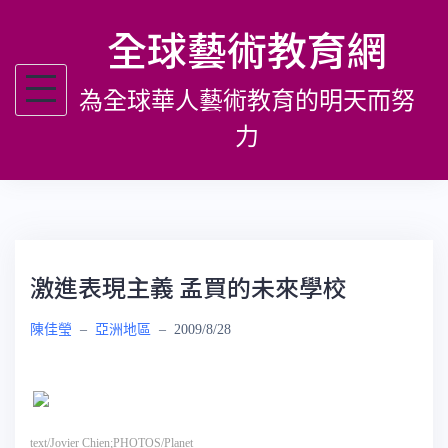
跳
全球藝術教育網
至
主
為全球華人藝術教育的明天而努
要
內
力
容
激進表現主義 孟買的未來學校
陳佳瑩
–
亞洲地區
–
2009/8/28
text/Jovier Chien;PHOTOS/Planet