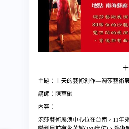
十
主題：上天的藝術創作—涴莎藝術
講師：陳室融
內容：
涴莎藝術展演中心位在台南，11年來
變到目前有永華館(180席位)、藝術館