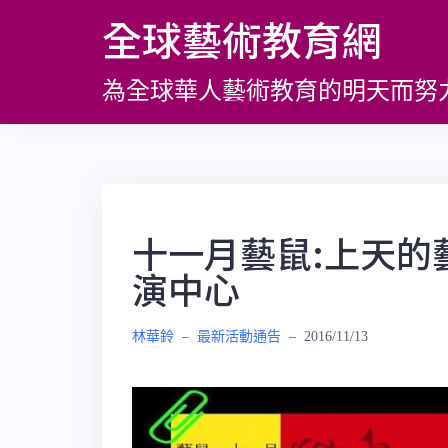
跳
全球藝術教育網
至
主
為全球華人藝術教育的明天而努
要
內
容
十一月藝鼠:上天的
演中心
林華鈴
–
最新活動通告
–
2016/11/13