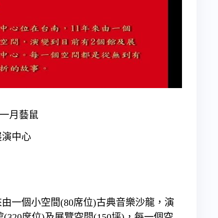
一月藝鼠
展演中心
由一個小空間(80席位)古典音樂沙龍，演
(320席位)及展覽空間(150坪)，每一個空