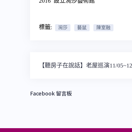
2016 設立涴莎藝術館
標籤:
涴莎
藝鼠
陳室融
文
【聽房子在說話】老屋巡演11/05~12/
章
導
覽
Facebook 留言板