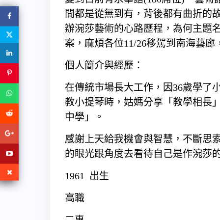
間都是從無到有，背後都有曲折的
辦涴莎藝術的心路歷程，為何主題
案，麻煩各位11/26移駕到南海藝
個人簡介與經歷：
在傳統市場長大工作，因36歲學了
教小提琴時，姑媽分享「教學相長
中學」。
感謝上天給我機會與智慧，不斷思
的眼光跟角度去看待自己是作涴莎
1961 出生
高職