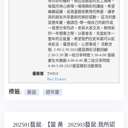
學共好的種籽，現在由藝鼠的志工接棒，
每個月用心辦理一場場精彩的講座，希望
繼續延續、並激盪藝術教育的熱愛，讓參
與的朋友共享藝術的美好感動。 這次的藝
鼠週年慶，邀請您~帶一個自己的創作或
一首想分享的詩，來與大家交流。期待新
的一年開春之際，以藝會友，充盈蛇年一
整年的正能量，希望我們在蛇年都可以蛇
來蛇去、優游自在、心想事成！ 活動流
程: 2:00-2:30 2024藝鼠精彩活動回顧
2:30-3:30 第一段分享時間 3:30-4:00 蛋糕
慶生共團圓 4:00-4:40 第二段分享時間
4:40-5:00 2025藝鼠精彩活動預告
優惠價
TWD
0
Buy Tickets
標籤:
藝鼠
週年慶
文
202501藝鼠: 【當 黃
202503藝鼠:我所認