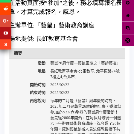
在活動頁面按”參加”之後，務必填寫報名表
單，才算完成報名，感恩。
主辦單位:「藝鼠」藝術教育講座
場地提供: 長虹教育基金會
摘要
活動
藝鼠26周年慶—藝鼠圍爐之「藝詩藝友」
地點
長虹教育基金會-北東教室
,
北平東路24號
7樓之4
,
台北市
,
開始時間
2025/02/22
結束時間
2025/02/22
內容說明
每年的二月是《藝鼠》周年慶的時刻，
2025年二月是藝鼠26歲的週年慶，邀請您
參加於2/22(六)舉辦的藝鼠周年慶活動！
藝鼠從2000年開始，在每個月最後一個週
六下午辦理藝術教育講座，迄今過了26個
年頭，感謝藝鼠創辦人袁汝儀教授播下共