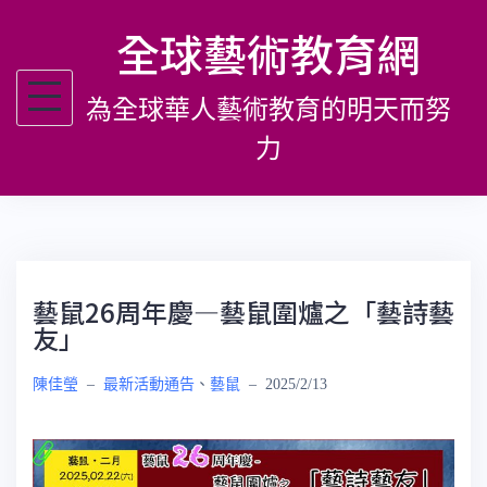
跳
全球藝術教育網
至
主
為全球華人藝術教育的明天而努
要
內
力
容
藝鼠26周年慶—藝鼠圍爐之「藝詩藝
友」
陳佳瑩
–
最新活動通告
、
藝鼠
–
2025/2/13