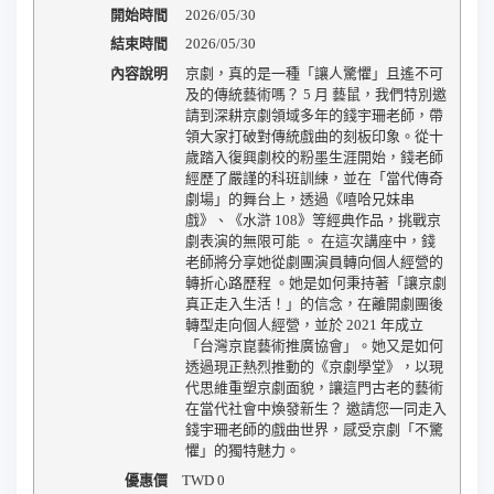
開始時間
2026/05/30
結束時間
2026/05/30
內容說明
京劇，真的是一種「讓人驚懼」且遙不可
及的傳統藝術嗎？ 5 月 藝鼠，我們特別邀
請到深耕京劇領域多年的錢宇珊老師，帶
領大家打破對傳統戲曲的刻板印象。從十
歲踏入復興劇校的粉墨生涯開始，錢老師
經歷了嚴謹的科班訓練，並在「當代傳奇
劇場」的舞台上，透過《嘻哈兄妹串
戲》、《水滸 108》等經典作品，挑戰京
劇表演的無限可能 。 在這次講座中，錢
老師將分享她從劇團演員轉向個人經營的
轉折心路歷程 。她是如何秉持著「讓京劇
真正走入生活！」的信念，在離開劇團後
轉型走向個人經營，並於 2021 年成立
「台灣京崑藝術推廣協會」。她又是如何
透過現正熱烈推動的《京劇學堂》，以現
代思維重塑京劇面貌，讓這門古老的藝術
在當代社會中煥發新生？ 邀請您一同走入
錢宇珊老師的戲曲世界，感受京劇「不驚
懼」的獨特魅力。
優惠價
TWD
0