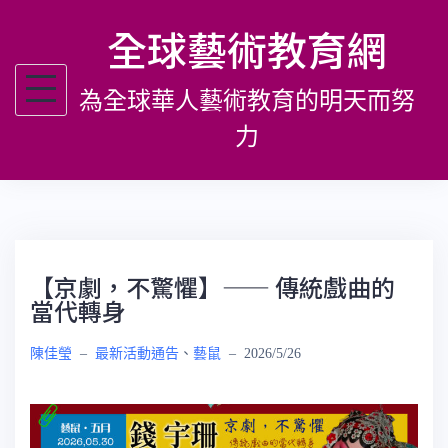
跳
全球藝術教育網
至
主
為全球華人藝術教育的明天而努
要
內
力
容
【京劇，不驚懼】—— 傳統戲曲的
當代轉身
陳佳瑩
–
最新活動通告
、
藝鼠
–
2026/5/26