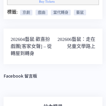
Buy Tickets
標籤:
京劇
戲曲
當代轉身
藝鼠
文
202604藝鼠:歡喜扮
202606藝鼠：走在
章
導
戲團[客家女聲] – 從
兒童文學路上
覽
轉屋到轉身
Facebook 留言板