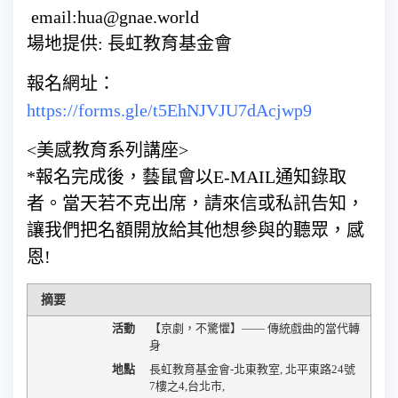
email:hua@gnae.world
場地提供: 長虹教育基金會
報名網址：
https://forms.gle/t5EhNJVJU7dAcjwp9
<美感教育系列講座>
*報名完成後，藝鼠會以E-MAIL通知錄取
者。當天若不克出席，請來信或私訊告知，
讓我們把名額開放給其他想參與的聽眾，感
恩!
摘要
活動
【京劇，不驚懼】—— 傳統戲曲的當代轉
身
地點
長虹教育基金會-北東教室
,
北平東路24號
7樓之4
,
台北市
,