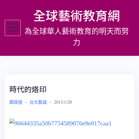
跳
全球藝術教育網
至
主
為全球華人藝術教育的明天而努
要
內
力
容
時代的烙印
鄭政煌
–
台北藝識
–
2015/1/28