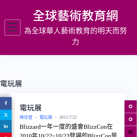
跳
全球藝術教育網
至
主
為全球華人藝術教育的明天而努
要
內
力
容
電玩展
電玩展
陳佳瑩
–
電玩展
–
2011/7/22
Blizzard一年一度的盛會BlizzCon在
2010年10/22~10/23登場的BlizzCon是