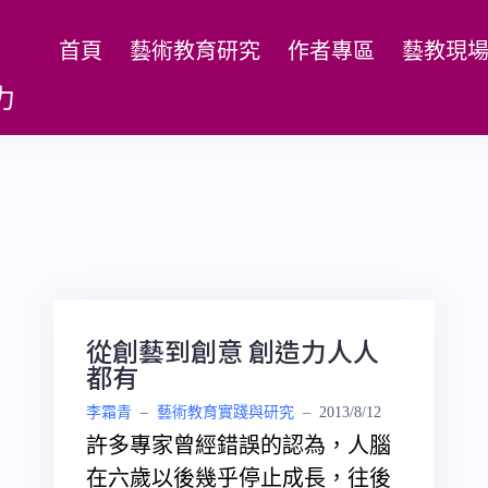
首頁
藝術教育研究
作者專區
藝教現
力
從創藝到創意 創造力人人
都有
李霜青
–
藝術教育實踐與研究
–
2013/8/12
許多專家曾經錯誤的認為，人腦
在六歲以後幾乎停止成長，往後