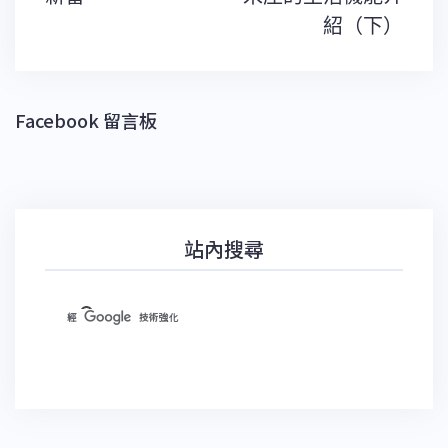
章
導
紹（下）
覽
Facebook 留言板
站內搜尋