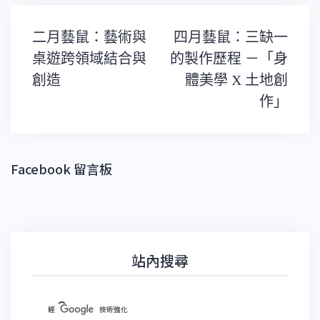
文
二月藝鼠：藝術與
四月藝鼠：三缺一
章
導
桌遊跨領域結合與
的製作歷程 －「身
覽
創造
體美學 X 土地創
作」
Facebook 留言板
站內搜尋