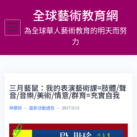
跳
全球藝術教育網
至
主
為全球華人藝術教育的明天而努
要
內
力
容
三月藝鼠：我的表演藝術課=肢體/聲
音/音樂/美術/情意/群育=充實自我
林華鈴
–
最新活動通告
–
2017/3/13