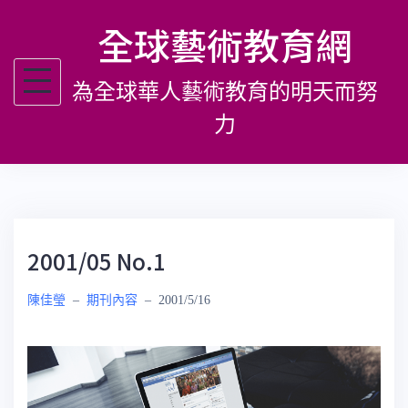
跳
全球藝術教育網
至
主
為全球華人藝術教育的明天而努
要
內
力
容
2001/05 No.1
陳佳瑩
–
期刊內容
–
2001/5/16