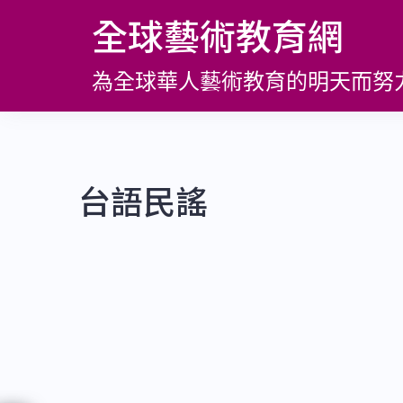
跳
全球藝術教育網
至
主
為全球華人藝術教育的明天而努
要
內
容
台語民謠