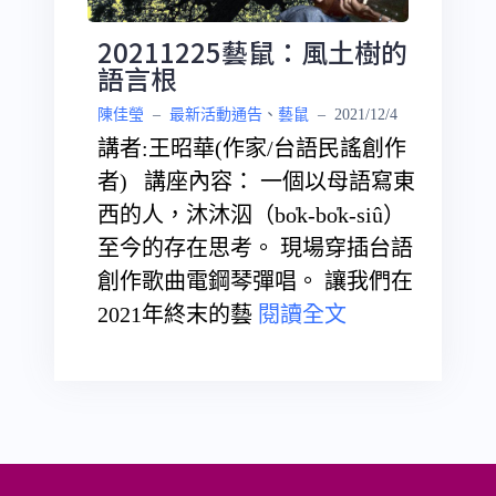
20211225藝鼠：風土樹的
語言根
陳佳瑩
–
最新活動通告
、
藝鼠
–
2021/12/4
講者:王昭華(作家/台語民謠創作
者) 講座內容： 一個以母語寫東
西的人，沐沐泅（bo̍k-bo̍k-siû）
至今的存在思考。 現場穿插台語
創作歌曲電鋼琴彈唱。 讓我們在
2021年終末的藝
閱讀全文