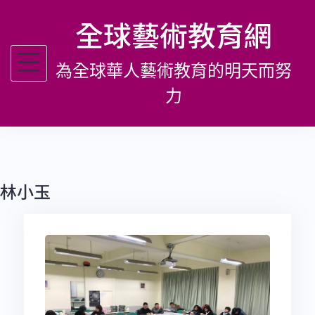
跳
全球藝術教育網
至
主
為全球華人藝術教育的明天而努
要
內
力
容
林小玉