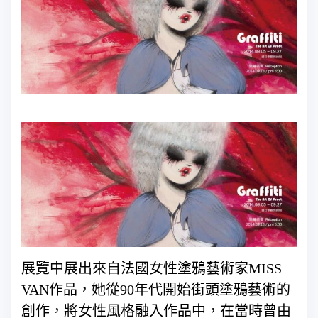
展覽中展出來自法國女性塗鴉藝術家MISS
VAN作品，她從90年代開始街頭塗鴉藝術的
創作，將女性風格融入作品中，在當時曾由