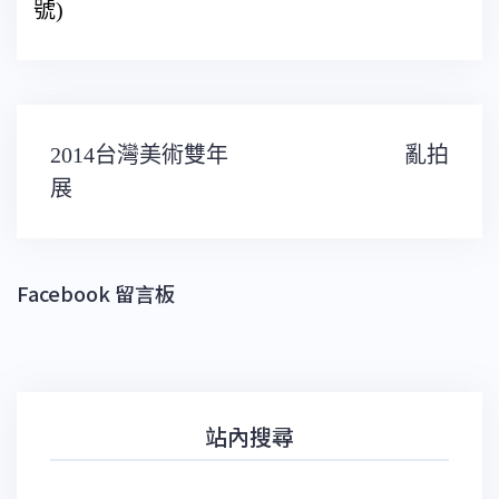
號)
文
2014台灣美術雙年
亂拍
章
導
展
覽
Facebook 留言板
站內搜尋