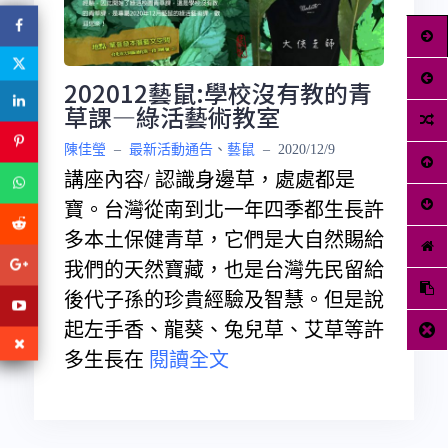
202012藝鼠:學校沒有教的青
草課—綠活藝術教室
陳佳瑩
–
最新活動通告
、
藝鼠
–
2020/12/9
講座內容/ 認識身邊草，處處都是
寶。台灣從南到北一年四季都生長許
多本土保健青草，它們是大自然賜給
我們的天然寶藏，也是台灣先民留給
後代子孫的珍貴經驗及智慧。但是說
起左手香、龍葵、兔兒草、艾草等許
多生長在
閱讀全文