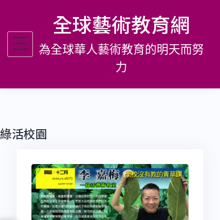
跳
全球藝術教育網
至
主
為全球華人藝術教育的明天而努
要
內
力
容
綠活校園