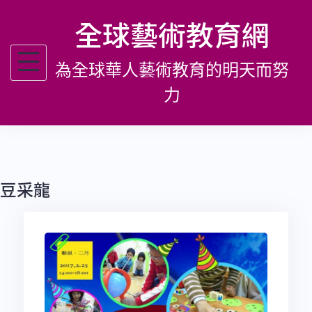
跳
全球藝術教育網
至
主
為全球華人藝術教育的明天而努
要
內
力
容
豆采龍