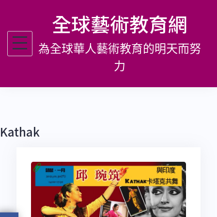
跳
全球藝術教育網
至
主
為全球華人藝術教育的明天而努
要
內
力
容
Kathak