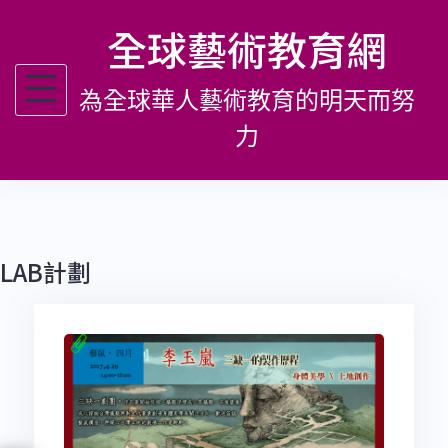
跳
全球藝術教育網
至
主
為全球華人藝術教育的明天而努
要
內
力
容
LAB計劃