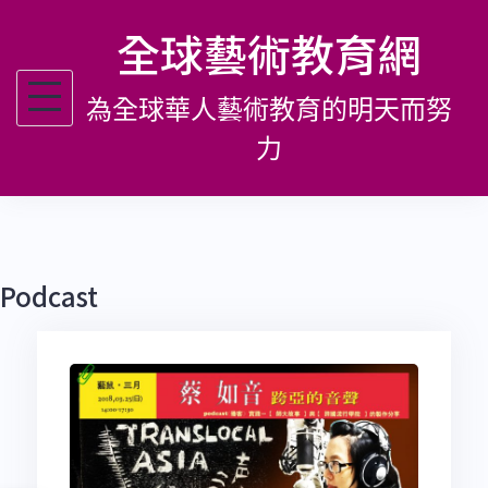
跳
全球藝術教育網
至
主
為全球華人藝術教育的明天而努
要
內
力
容
Podcast