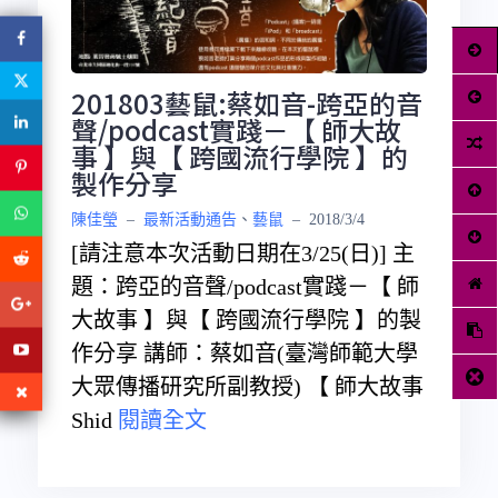
201803藝鼠:蔡如音-跨亞的音
聲/podcast實踐－【 師大故
事 】與【 跨國流行學院 】的
製作分享
陳佳瑩
–
最新活動通告
、
藝鼠
–
2018/3/4
[請注意本次活動日期在3/25(日)] 主
題：跨亞的音聲/podcast實踐－【 師
大故事 】與【 跨國流行學院 】的製
作分享 講師：蔡如音(臺灣師範大學
大眾傳播研究所副教授) 【 師大故事
Shid
閱讀全文