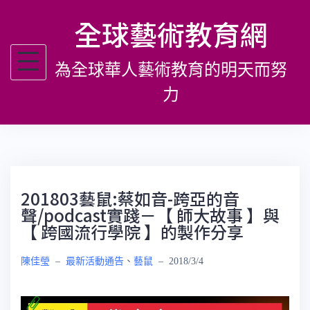
跳
全球藝術教育網
至
主
為全球華人藝術教育的明天而努
要
內
力
容
201803藝鼠:蔡如音-跨亞的音
聲/podcast實踐－【 師大故事 】與
【 跨國流行學院 】的製作分享
陳佳瑩
–
最新活動通告
、
藝鼠
–
2018/3/4