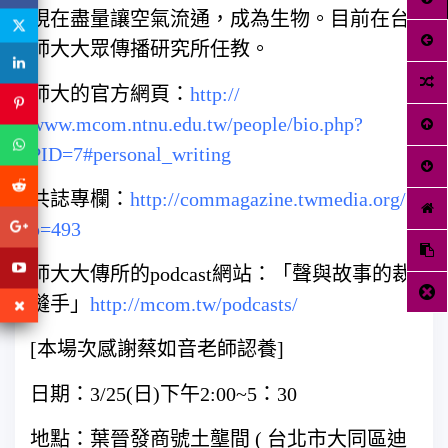
現在盡量讓空氣流通，成為生
物。目前在台
師大大眾傳播研究所任教。
師大的官方網頁：
http://
www.mcom.ntnu.edu.tw/
people/
bio.php?
PID=7#personal_writ
ing
共誌專欄：
http://
commagazine.twmedia.org/
?
p=493
師大大傳所的podcast網站：「聲與故事的裁
縫手」
http://mcom.tw/podcasts/
[本場次感謝蔡如音老師認養]
日期：3/25(日)下午2:00~5：30
地點：葉晉發商號土壟間 ( 台北市大同區迪