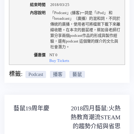
結束時間
2018/03/25
內容說明
「Podcast」(播客)一詞是「iPod」 和
「broadcast」（廣播）的混和詞，不同於
傳統的廣播，使用者可將檔案下載下來離
線收聽。在本次的藝鼠裡，蔡如音老師打
算分享兩個podcast作品的形成與製作經
驗，還有podcast 這個聲的媒介的文化與
社會潛力。
優惠價
NT
0
Buy Tickets
標籤:
Podcast
播客
藝鼠
文
藝鼠19周年慶
2018四月藝鼠:火熱
章
導
熱教育潮流STEAM
覽
的趨勢介紹與省思