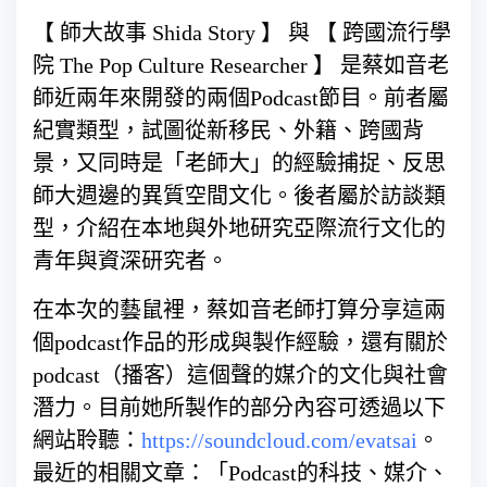
【 師大故事 Shida Story 】 與 【 跨國流行學
院 The Pop Culture Researcher 】 是蔡如音老
師近兩年來開發的兩個Podcast節目。前
者屬
紀實類型，試圖從新移民、外籍、跨國背
景，又同時是
「老師大」的經驗捕捉、反思
師大週邊的異質空間文化。後
者屬於訪談類
型，介紹在本地與外地研究亞際流行文化的
青
年與資深研究者。
在本次的藝鼠裡，蔡如音老師打算分享這兩
個podcas
t作品的形成與製作經驗，還有關於
podcast（播客
）這個聲的媒介的文化與社會
潛力。目前她所製作的部分內
容可透過以下
網站聆聽：
https://soundcloud.com/
evatsai
。
最近的相關文章：「Podcast的科技、媒介、