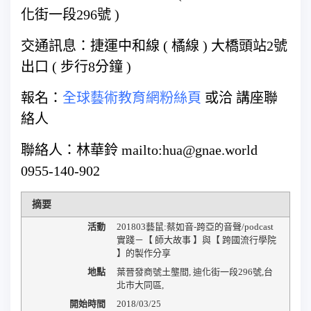
化街一段296號 )
交通訊息：捷運中和線 ( 橘線 ) 大橋頭站2號
出口 ( 步行8分鐘 )
報名：
全球藝術教育網粉絲頁
或洽 講座聯
絡人
聯絡人：林華鈴 mailto:hua@gnae.world
0955-140-902
摘要
活動
201803藝鼠:蔡如音-跨亞的音聲/podcast
實踐－【 師大故事 】與【 跨國流行學院
】的製作分享
地點
葉晉發商號土壟間
,
迪化街一段296號
,
台
北市大同區
,
開始時間
2018/03/25