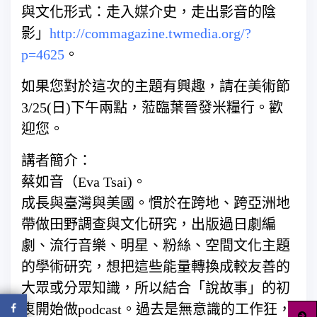
與文化
形式：走入媒介史，走出影音的陰
影」
http://
commagazine.twmedia.org/
?
p=4625
。
如果您對於這次的主題有興趣，請在美術節
3/
25(日)下午兩點，蒞臨葉晉發米糧行。歡
迎您。
講者簡介：
蔡如音（Eva Tsai)。
成長與臺灣與美國。慣於在跨地、跨亞洲地
帶做田野調查與
文化研究，出版過日劇編
劇、流行音樂、明星、粉絲、空間
文化主題
的學術研究，想把這些能量轉換成較友善的
大眾或
分眾知識，所以結合「說故事」的初
衷開始做podcas
t。過去是無意識的工作狂，