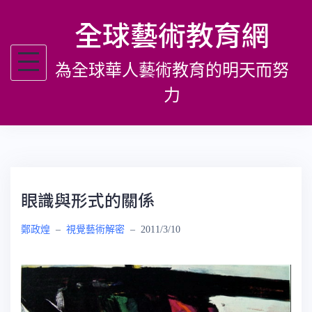
跳
全球藝術教育網
至
主
為全球華人藝術教育的明天而努
要
內
力
容
眼識與形式的關係
鄭政煌
–
視覺藝術解密
–
2011/3/10