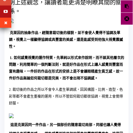
明上述觀念，讓讀者能更清楚明瞭其間的關
係。
克萊因的抽象作品，經隨意裁切後的樣貌，並不會使人覺得不協調及單
調，視覺上一樣顯得協調或具豐富的美感，還是能感受到他強大視覺震撼
性。
1.
如何感覺視覺的運作特質，先單純以形式來作說明，而不談其他層次的
問題，利用簡單的一個判斷法則，就是好作品在形式上讓人感覺到豐富而
富有趣味，一件好的作品在形式的安排上是不會讓眼睛產生貧乏感，故一
件好作品無論如何裁切都是完美，而不會出現不協調感。
2. 裁切後的作品之所以不會令人產生單調感，因其構圖、比例、造型、色
彩等都不會產生重複的運用，所以不管如何裁切都很協調，視覺上會覺得
舒服。
這是
克萊因同一件
作品，另一個部份的隨意裁切局部，同樣也讓人覺得