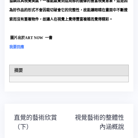
協調且具視覺美感，一樣能感覺到這局部的圖像的豐富視覺意象，這是因
為好作品的形式不會因裁切破會它的完整性，故能讓眼睛在畫面中不斷搜
索而沒有重複物件，故讓人在視覺上覺得豐富複雜而覺得精彩。
圖片出於ART NOW 一書
我要回應
摘要
文
直覺的藝術欣賞
視覺藝術的整體性
章
導
（下）
內涵概說
覽