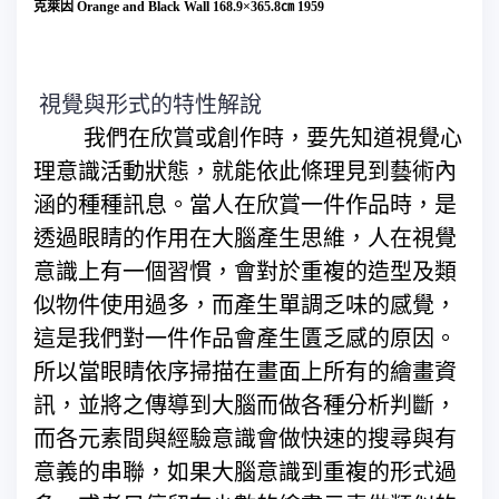
克萊因
Orange and Black Wall 168.
9
×
365.8
㎝
1959
視覺與形式的特性解說
我們在欣賞或創作時，要先知道視覺心
理意識
活動狀態
，就能依此條理見到藝術內
涵的種種訊息。當人在欣賞一件作品時，是
透過眼睛的作用在大腦產生思維，人在視覺
意識上有一個習慣，會對於重複的造型及類
似物件使用過多，而產生單調乏味的感覺，
這是我們對一件作品會產生匱乏感的原因。
所以當眼睛依序掃描在畫面上所有的繪畫資
訊，並將之傳導到大腦而做各種分析判斷，
而各元素間與經驗意識會做快速的搜尋與有
意義的串聯，如果大腦意識到重複的形式過