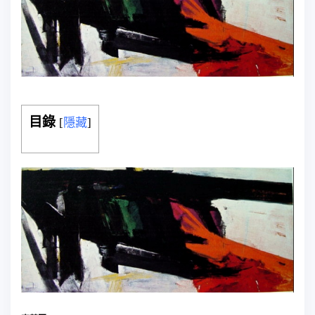
目錄
[
隱藏
]