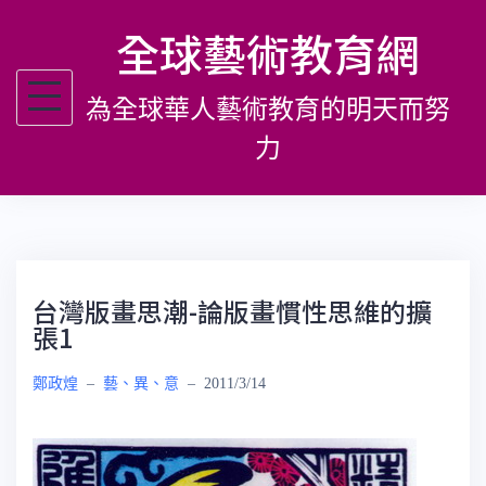
跳
全球藝術教育網
至
主
為全球華人藝術教育的明天而努
要
內
力
容
台灣版畫思潮-論版畫慣性思維的擴
張1
鄭政煌
–
藝、異、意
–
2011/3/14