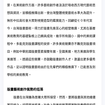
景。在美術創作方面，許多藝術創作者汲汲於吸收西方現代藝術思
想與資訊，並積極推陳出新，使台灣整體視覺藝術水準大為提升，
無形中拉高社會大眾對視覺造型的鑑賞能力。回顧從七０年代至
今，台灣版畫藝術，得力於版畫先進苦心的經營推廣，尤其在基層
美術教育的基礎紮根上已頗具成效，幾乎所有國小、國中的美術課
程中，多能見到版畫課程的安排，許多美術競賽亦不難見到版畫項
目，例如中華民國版畫暨素描雙年展、全國美展、地方美展與學生
美展
等
…
。透過這些競賽，亦鼓勵版畫創作人才，激盪出更多優秀
作品，足以證明版畫藝術由於在先輩們的積極推廣下，已能普及到
學校的美術教育。
版畫藝術創作氣勢的低落
版畫在台灣雖為普羅大眾所接受，然而，要將版畫與其他繪畫
等同視之，卻還路途遙遠，社會上與美術圈潛藏著對版畫價值的認