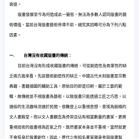
衰退。
版畫發展至今為何造成此一窘態，無法為多數人認同版畫的藝
術價值，當前台灣版畫藝術停滯不前，細究其因略可分為下列六點
因素。
一
.
台灣沒有收藏版畫的傳統：
目前台灣沒有形成收藏版畫的傳統，可從創造性及商業性的缺
乏兩方面來看。先談藝術創造性的缺乏，中國古代木刻版畫是宗教
典籍、書籍插圖的輔助工具，原始目的即是印刷，屬於工藝的範
疇，故傳統並不視版畫為藝術，以致版畫只能透過工匠之巧思，以
通俗的生活趣味流通於民間，很難登上以重視思想、意境為脈絡的
文人畫殿堂。而以文人畫觀念為骨架且佔有相當數量的畫家，更將
重視技術的版畫視為匠氣之作，既然畫家本身並不重視，當然就更
不會投身於版畫創作。因此，歷代少有知名畫家親身參與版畫製