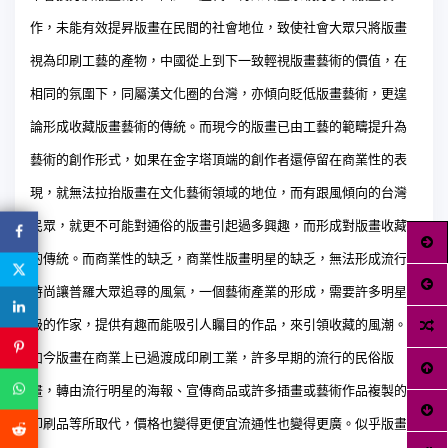
作，未能有效提昇版畫在民間的社會地位，致使社會大眾只將版畫
視為印刷工藝的產物，中國從上到下一致輕視版畫藝術的價值，在
相同的氛圍下，同屬漢文化圈的台灣，亦傾向貶低版畫藝術，更遑
論形成收藏版畫藝術的傳統。而現今的版畫已由工藝的範疇提升為
藝術的創作形式，如果在金字塔頂端的創作者還停留在商業性的表
現，就無法拉抬版畫在文化藝術領域的地位，而有跟風傾向的台灣
民眾，就更不可能對通俗的版畫引起過多興趣，而形成對版畫收藏
的傳統。而商業性的缺乏
，商業性版畫明星的缺乏，無法形成流行
時尚讓普羅大眾追尋的風氣，一個藝術產業的形成，需要許多明星
級的作家，提供有趣而能吸引人矚目的作品，來引領收藏的風潮。
如今版畫在商業上已過渡成印刷工業，許多早期的流行的民俗版
畫，轉由流行明星的海報、宣傳商品或許多插畫或藝術作品複製的
印刷品等所取代，價格也變得更便宜流通性也變得更廣。似乎版畫