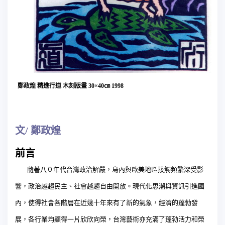
鄭政煌
精進行道
木刻版畫
3
0
×
40
㎝
1998
文/
鄭政煌
前言
隨著八０年代台灣政治解嚴，島內與歐美地區接觸頻繁深受影
響，政治越趨民主、社會越趨自由開放。現代化思潮與資訊引進國
內，使得社會各階層在近幾十年來有了新的氣象，經濟的蓬勃發
展，各行業均顯得一片欣欣向榮，台灣藝術亦充滿了蓬勃活力和榮