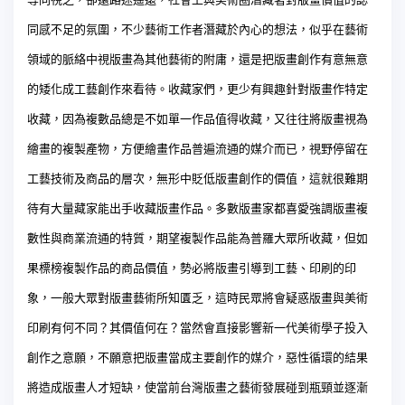
同感不足的氛圍，不少藝術工作者潛藏於內心的想法，似乎在藝術
領域的脈絡中視版畫為其他藝術的附庸，還是把版畫創作有意無意
的矮化成工藝創作來看待。收藏家們，更少有興趣針對版畫作特定
收藏，因為複數品總是不如單一作品值得收藏，又往往將版畫視為
繪畫的複製產物，方便繪畫作品普遍流通的媒介而已，視野停留在
工藝技術及商品的層次，無形中貶低版畫創作的價值，這就很難期
待有大量藏家能出手收藏版畫作品。多數版畫家都喜愛強調版畫複
數性與商業流通的特質，期望複製作品能為普羅大眾所收藏，但如
果標榜複製作品的商品價值，勢必將版畫引導到工藝、印刷的印
象，一般大眾對版畫藝術所知匱乏，這時民眾將會疑惑版畫與美術
印刷有何不同？其價值何在？當然會直接影響新一代美術學子投入
創作之意願，不願意把版畫當成主要創作的媒介，惡性循環的結果
將造成版畫人才短缺，使當前台灣版畫之藝術發展碰到瓶頸並逐漸