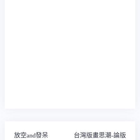
文
放空and發呆
台灣版畫思潮-論版
章