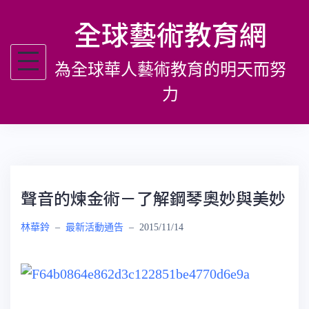
跳
全球藝術教育網
至
主
為全球華人藝術教育的明天而努
要
內
力
容
聲音的煉金術－了解鋼琴奧妙與美妙
林華鈴
–
最新活動通告
–
2015/11/14