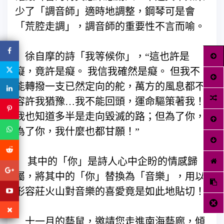
少了「調音師」適時地調整，鋼琴可是會
「荒腔走調」，調音師的重要性不言而喻。
徐自摩的詩「我等候你」，“這也許是
癡，竟許是癡。 我信我確然是癡。 但我不
能轉撥一支已然定向的舵，萬方的風息都不
容許我猶豫…我不能回頭，運命驅策著我！
我也知道多半是走向毀滅的路；但為了你，
為了你，我什麼也都甘願！”
其中的「你」是詩人心中企盼的情感歸
屬，將其中的「你」替換為「音樂」，用以
形容莊火山對音樂的喜愛竟是如此地貼切！
十一月的藝鼠，邀請您走進南海藝廊，傾