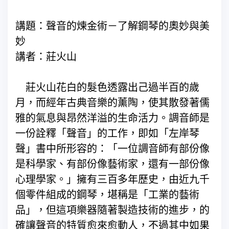
講題：聲音的煉金術－了解鋼琴的奧妙與美
妙
講者：莊火山
莊火山花白的髮色透露出己過半百的歲
月，而經年古典音樂的薰陶，使其散發著儒
雅的氣息與昂然洋溢的生命活力。調音師是
一份詮釋「聲音」的工作，即如「左岸琴
聲」書中所形容的：「一位調音師有部份像
是科學家、有部份像藝術家，還有一部份像
心理學家。」擁有三百多年歷史，由近九千
個零件組成的鋼琴，堪稱是「工業的藝術
品」，但這項樂器隨著製造技術的進步，的
確讓聲音的特質愈來愈動人，不過其中如果