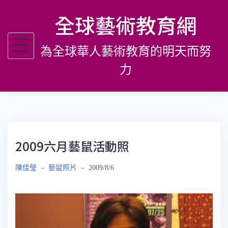
跳
全球藝術教育網
至
主
為全球華人藝術教育的明天而努
要
內
力
容
2009六月藝鼠活動照
陳佳瑩
–
藝鼠照片
–
2009/8/6