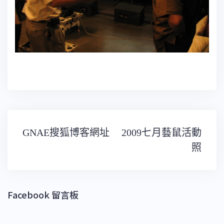
文
GNAE搜狐博客網址
2009七月藝鼠活動
章
導
照
覽
Facebook 留言板