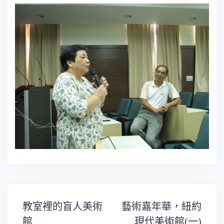
文
教室裡的盲人美術
藝術嘉年華，紐約
章
導
館
現代美術館(一)