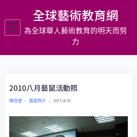
跳
全球藝術教育網
至
主
為全球華人藝術教育的明天而努
要
內
力
容
2010八月藝鼠活動照
陳佳瑩
–
藝鼠照片
–
2011/4/26