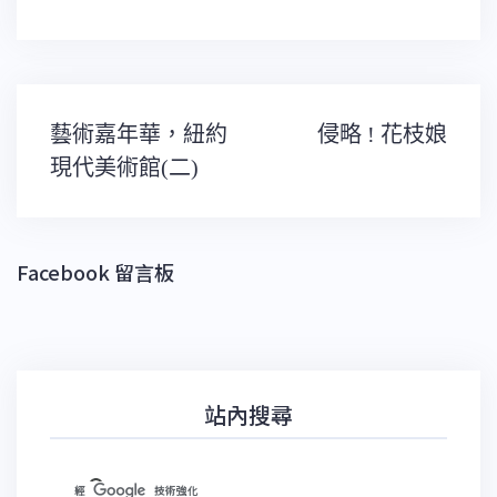
文
藝術嘉年華，紐約
侵略 ! 花枝娘
章
導
現代美術館(二)
覽
Facebook 留言板
站內搜尋