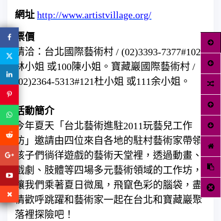
網址
http://www.artistvillage.org/
票價
請洽：台北國際藝術村 / (02)3393-7377#102
林小姐 或100陳小姐。寶藏巖國際藝術村 /
(02)2364-5313#121杜小姐 或111余小姐。
活動簡介
今年夏天「台北藝術進駐2011玩藝兒工作
坊」邀請由四位來自各地的駐村藝術家帶領
孩子們徜徉遊戲的藝術天堂裡，透過動畫、
戲劇、肢體等四場多元藝術領域的工作坊，
讓我們乘著夏日微風，飛竄色彩的腦袋，盡
情歡呼跳躍和藝術家一起在台北和寶藏巖聚
落裡探險吧！