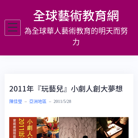
跳
全球藝術教育網
至
主
為全球華人藝術教育的明天而努
要
內
力
容
2011年『玩藝兒』小劇人創大夢想
陳佳瑩
–
亞洲地區
–
2011/5/28