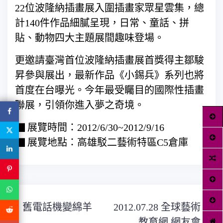
22位波隆納插畫展入圍插畫家眾星雲集，總
計140件作品細膩呈現，日常、童話、拼
貼、動物四大主題展間趣味登場。
更邀請臺灣首位波隆納插畫展首獎得主鄒駿
昇參與展出，最新作品《小錫兵》系列也將
首度在台曝光。今年最受矚目的國際性插畫
聯展，引領你進入夢之奇境。
▇ 展覽時間：2012/6/30~2012/9/16
▇ 展覽地點：高雄駁二藝術特區C5倉庫
文
舊電話機變綿羊
2012.07.28 全球藝術
章
教育網 網友會