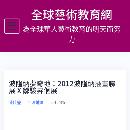
跳
全球藝術教育網
至
主
為全球華人藝術教育的明天而努
要
內
力
容
波隆納夢奇地：2012波隆納插畫聯
展 X 鄒駿昇個展
陳佳瑩
–
亞洲地區
–
2012/8/5