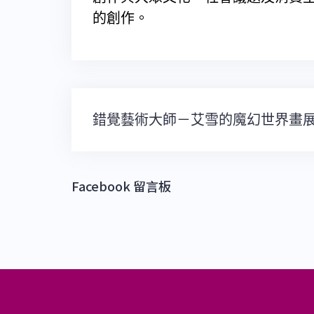
的創作。
文
錯覺藝術大師－艾雪的魔幻世界畫
章
導
覽
Facebook 留言板