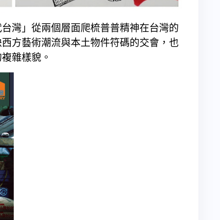
代台灣」從兩個層面爬梳普普精神在台灣的
映西方藝術潮流與本土物件符碼的交會，也
的複雜樣貌。