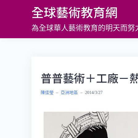
跳
全球藝術教育網
至
主
為全球華人藝術教育的明天而努
要
內
容
普普藝術＋工廠－
陳佳瑩
–
亞洲地區
–
2014/3/27