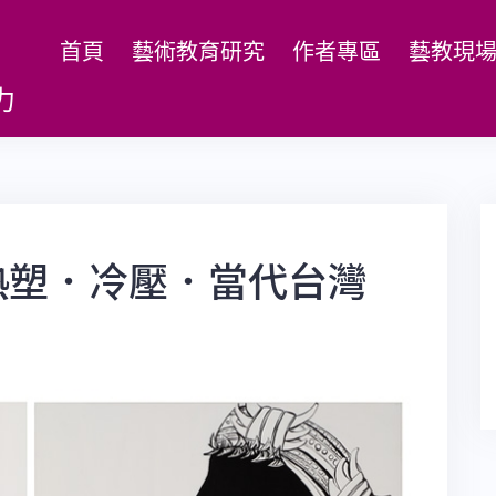
首頁
藝術教育研究
作者專區
藝教現
力
熱塑．冷壓．當代台灣