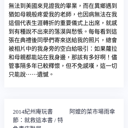
無法到美國來見證我的畢業，而在異鄉遇到
猶如母親般疼愛我的老師，也因病無法在我
這個代表生涯轉折的重要儀式上出席，就感
到有種說不出來的落漠與愁悵。每每看到這
張在典禮後同學們寄來送給我的照片，總會
被相片中的我身旁的空白給吸引：如果蘿拉
和母親都能站在我身邊，那該有多好啊！儘
管事隔多年已較釋懷，但不免感嘆，這一切
只能說⋯⋯遺憾。
文
2014紀州庵玩書
阿嬤的菜市場雨傘
章
導
節：就救這本書 / 特
覽