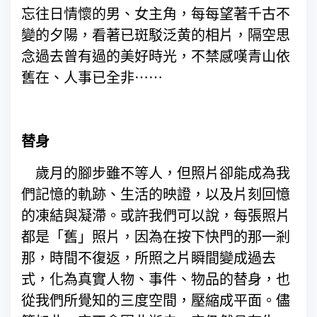
忘往日情懷的男、女主角，每每望著千古不
變的夕陽，看著已斑駁泛黄的相片，隔空思
念過去曾有過的美好時光，不禁感嘆青山依
舊在、人事已全非⋯⋯
替身
歲月的腳步雖不等人，但照片卻能成為我
們記憶的軌跡、生活的映證，以及片刻回憶
的凍結與凝滯。或許我們可以說，每張照片
都是「舊」照片，因為在按下快門的那一剎
那，時間不復返，所照之片瞬間變成過去
式，化為真實人物、事件、物品的替身，也
從我們所覺知的三度空間，壓縮成平面。儘