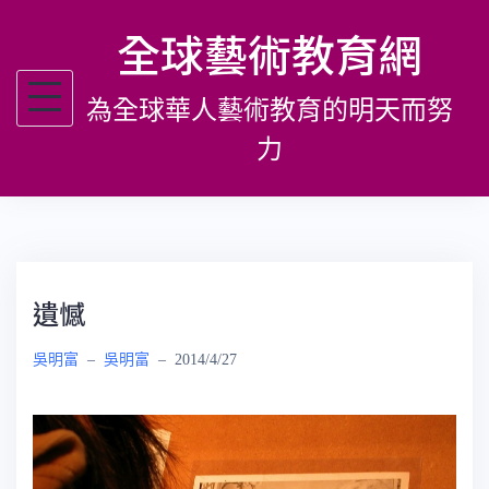
跳
全球藝術教育網
至
主
為全球華人藝術教育的明天而努
要
內
力
容
遺憾
吳明富
–
吳明富
–
2014/4/27