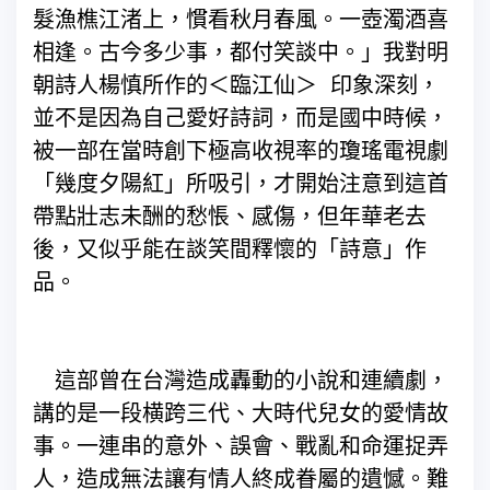
髮漁樵江渚上，慣看秋月春風。一壺濁酒喜
相逢。古今多少事，都付笑談中。」我對明
朝詩人楊慎所作的＜臨江仙＞ 印象深刻，
並不是因為自己愛好詩詞，而是國中時候，
被一部在當時創下極高收視率的瓊瑤電視劇
「幾度夕陽紅」所吸引，才開始注意到這首
帶點壯志未酬的愁悵、感傷，但年華老去
後，又似乎能在談笑間釋懷的「詩意」作
品。
這部曾在台灣造成轟動的小說和連續劇，
講的是一段横跨三代、大時代兒女的愛情故
事。一連串的意外、誤會、戰亂和命運捉弄
人，造成無法讓有情人終成眷屬的遺憾。難