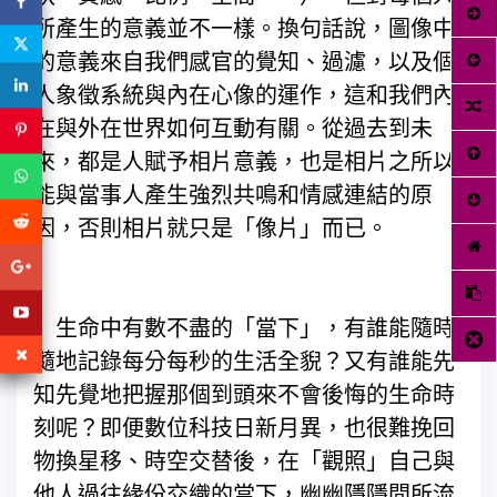
所產生的意義並不一樣。換句話說，圖像中
的意義來自我們感官的覺知、過濾，以及個
人象徵系統與內在心像的運作，這和我們內
在與外在世界如何互動有關。從過去到未
來，都是人賦予相片意義，也是相片之所以
能與當事人產生強烈共鳴和情感連結的原
因，否則相片就只是「像片」而已。
生命中有數不盡的「當下」，有誰能隨時
隨地記錄每分每秒的生活全貎？又有誰能先
知先覺地把握那個到頭來不會後悔的生命時
刻呢？即便數位科技日新月異，也很難挽回
物換星移、時空交替後，在「觀照」自己與
他人過往緣份交織的當下，幽幽隱隱間所流