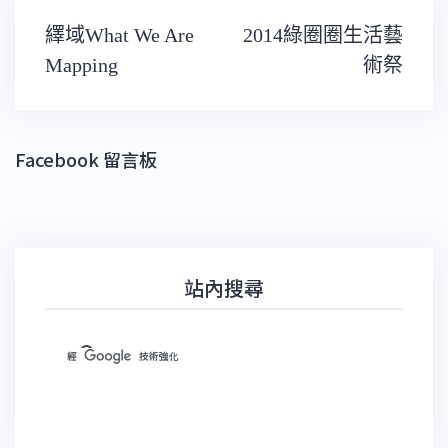
文
繹域What We Are
2014綠圈圈生活藝
章
導
Mapping
術祭
覽
Facebook 留言板
站內搜尋