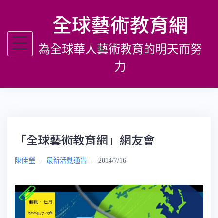
跳
全球藝術教育網
至
主
為全球華人藝術教育的明天而努
要
內
力
容
「全球藝術教育網」網友會
陳佳瑩
–
最新活動通告
–
2014/7/16