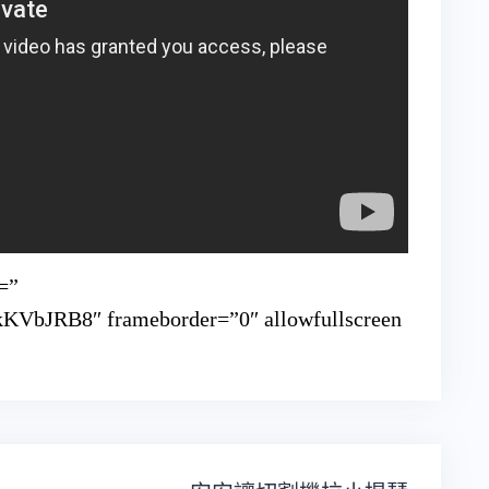
=”
KVbJRB8″ frameborder=”0″ allowfullscreen