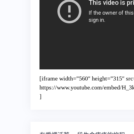
[iframe width=”560″ height=”315″ src
https://www.youtube.com/embed/H_3k
]