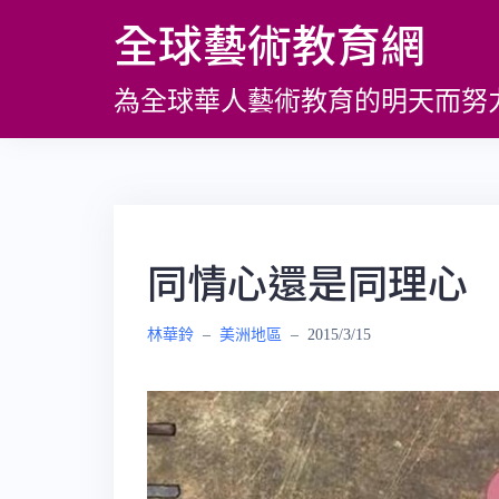
跳
全球藝術教育網
至
主
為全球華人藝術教育的明天而努
要
內
容
同情心還是同理心
林華鈴
–
美洲地區
–
2015/3/15