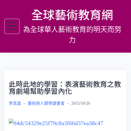
跳
全球藝術教育網
至
主
為全球華人藝術教育的明天而努
要
內
力
容
此時此地的學習：表演藝術教育之教
育劇場幫助學習內化
李其昌
–
藝術與人類學讀書會
–
2015/10/29