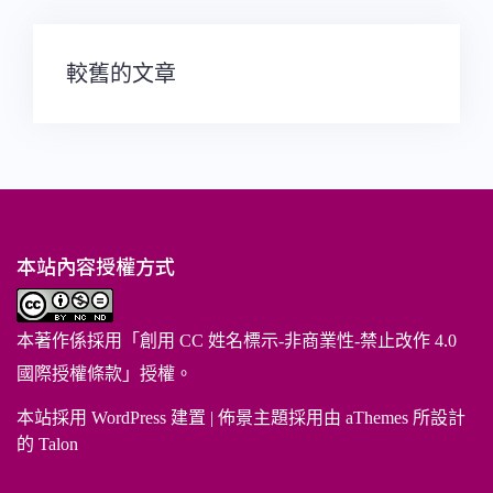
文
較舊的文章
章
導
覽
本站內容授權方式
本著作係採用「
創用 CC 姓名標示-非商業性-禁止改作 4.0
國際授權條款
」授權。
本站採用 WordPress 建置
|
佈景主題採用由 aThemes 所設計
的
Talon