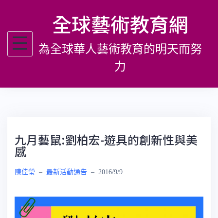
跳
全球藝術教育網
至
主
為全球華人藝術教育的明天而努
要
內
力
容
九月藝鼠:劉柏宏-遊具的創新性與美
感
陳佳瑩
–
最新活動通告
–
2016/9/9