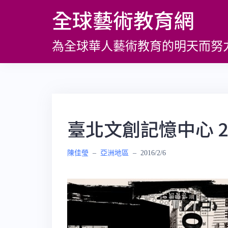
跳
全球藝術教育網
至
主
為全球華人藝術教育的明天而努
要
內
容
臺北文創記憶中心 201
陳佳瑩
–
亞洲地區
–
2016/2/6