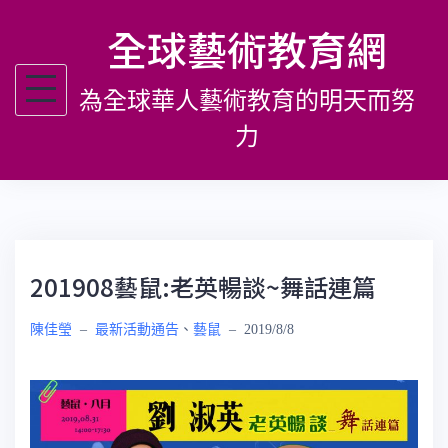
跳
全球藝術教育網
至
主
為全球華人藝術教育的明天而努
要
內
力
容
201908藝鼠:老英暢談~舞話連篇
陳佳瑩
–
最新活動通告
、
藝鼠
–
2019/8/8