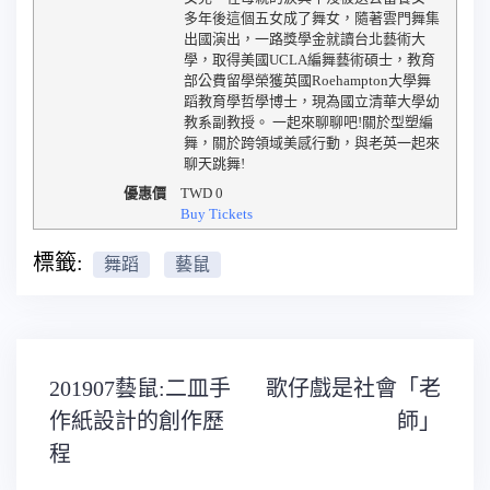
多年後這個五女成了舞女，隨著雲門舞集
出國演出，一路獎學金就讀台北藝術大
學，取得美國UCLA編舞藝術碩士，教育
部公費留學榮獲英國Roehampton大學舞
蹈教育學哲學博士，現為國立清華大學幼
教系副教授。 一起來聊聊吧!關於型塑編
舞，關於跨領域美感行動，與老英一起來
聊天跳舞!
優惠價
TWD
0
Buy Tickets
標籤:
舞蹈
藝鼠
文
201907藝鼠:二皿手
歌仔戲是社會「老
章
導
作紙設計的創作歷
師」
覽
程