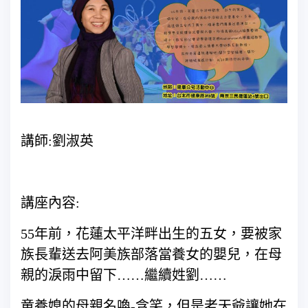
講師:劉淑英
講座內容:
55年前，花蓮太平洋畔出生的五女，要被家
族長輩送去阿美族部落當養女的嬰兒，在母
親的淚雨中留下……繼續姓劉……
童養媳的母親名喚-含笑，但是老天爺讓她在