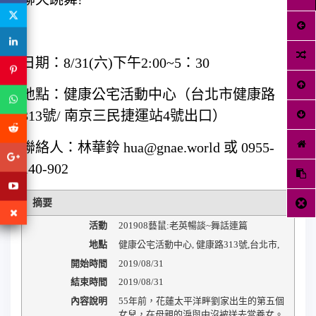
日期：8/31(六)下午2:00~5：30
地點：健康公宅活動中心（台北市健康路
313號/ 南京三民捷運站4號出口）
聯絡人：林華鈴 hua@gnae.world 或 0955-
140-902
摘要
活動
201908藝鼠:老英暢談~舞話連篇
地點
健康公宅活動中心
,
健康路313號
,
台北市
,
開始時間
2019/08/31
結束時間
2019/08/31
內容說明
55年前，花蓮太平洋畔劉家出生的第五個
女兒，在母親的淚與中沒被送去當養女。