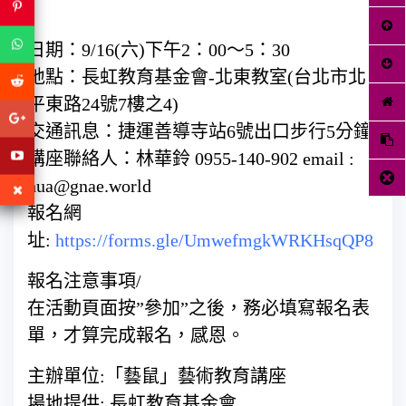
日期：9/16(六)下午2：00～5：30
地點：長虹教育基金會-北東教室(台北市北
平東路24號7樓之4)
交通訊息：捷運善導寺站6號出口步行5分鐘
講座聯絡人：林華鈴 0955-140-902 email :
hua@gnae.world
報名網
址:
https://forms.gle/UmwefmgkWRKHsqQP8
報名注意事項/
在活動頁面按”參加”之後，務必填寫報名表
單，才算完成報名，感恩。
主辦單位:「藝鼠」藝術教育講座
場地提供: 長虹教育基金會