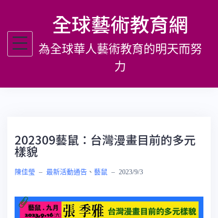
跳
全球藝術教育網
至
主
為全球華人藝術教育的明天而努
要
內
力
容
202309藝鼠：台灣漫畫目前的多元
樣貌
陳佳瑩
–
最新活動通告
、
藝鼠
–
2023/9/3