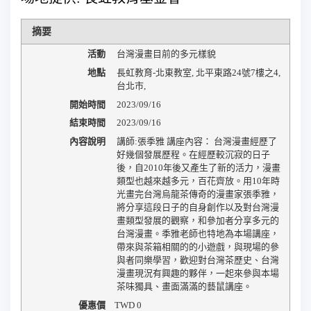
摘要
活動
台灣漫畫目前的多元樣貌
地點
長虹教育-北東教室
,
北平東路24號7樓之4
,
台北市
,
開始時間
2023/09/16
結束時間
2023/09/16
內容說明
講師:張季雅 講座內容： 台灣漫畫經歷了
好幾個發展歷程。在經歷較沉寂的日子
後，自2010年後又產生了新的活力，漫畫
類型也越來越多元，百花齊放。用10年時
光畫完台灣烏龍茶傳奇的漫畫家張季雅，
將分享這段日子的自身創作以及對台灣漫
畫類型發展的觀察，和參加者分享多元的
台灣漫畫。季雅老師也特地為本場講座，
帶來與茶箱相關的的小遊戲，與現場的參
與者同樂學習，歡迎對台灣茶歷史、台灣
漫畫現況有興趣的夥伴，一起來參與本場
茶味獨具、畫面滿滿的藝鼠講座。
優惠價
TWD
0