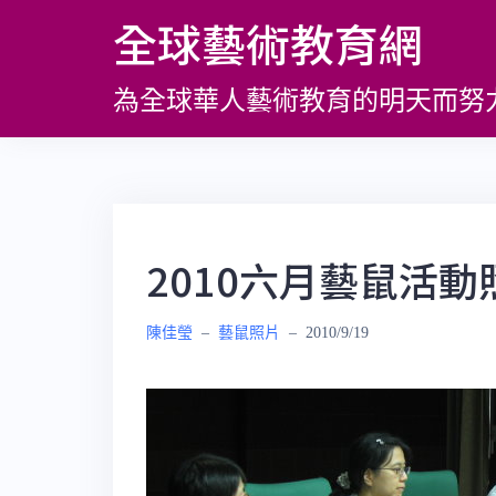
跳
全球藝術教育網
至
主
為全球華人藝術教育的明天而努
要
內
容
2010六月藝鼠活動
陳佳瑩
–
藝鼠照片
–
2010/9/19