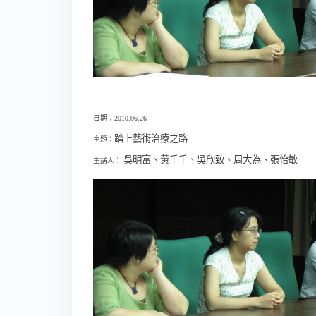
日期：2010.06.26
踏上藝術治療之路
主題：
吳明富、黃千千、吳欣致、周大為、張怡敏
主講人：